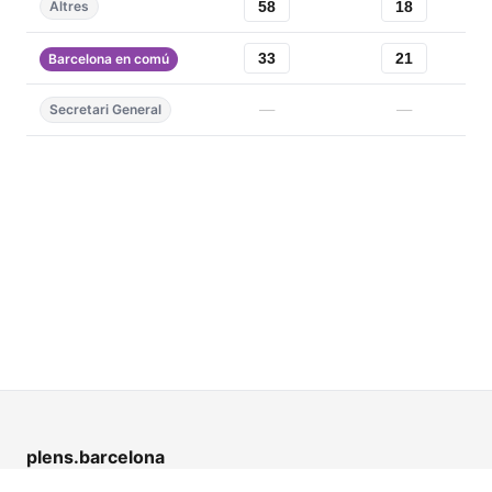
58
18
Altres
33
21
Barcelona en comú
—
—
Secretari General
plens.barcelona
Un projecte de
rogersanjaume.cat
.