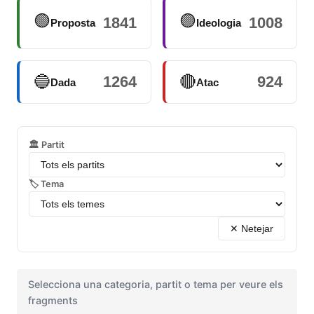
🟢
🟣
1841
1008
Proposta
Ideologia
🔵
🔴
1264
924
Dada
Atac
🏛️ Partit
🏷️ Tema
✕ Netejar
Selecciona una categoria, partit o tema per veure els
fragments