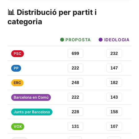
📊 Distribució per partit i
categoria
🟢 PROPOSTA
🟣 IDEOLOGIA
699
232
PSC
222
147
PP
248
182
ERC
222
143
Barcelona en Comú
228
158
Junts per Barcelona
131
107
VOX