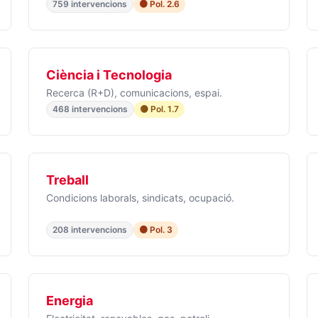
759 intervencions
🟠 Pol. 2.6
Ciència i Tecnologia
Recerca (R+D), comunicacions, espai.
468 intervencions
🟡 Pol. 1.7
Treball
Condicions laborals, sindicats, ocupació.
208 intervencions
🟠 Pol. 3
Energia