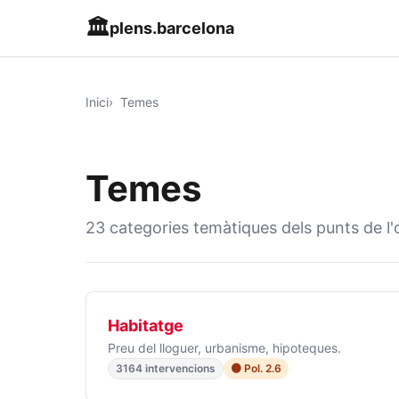
🏛️
plens.barcelona
Inici
Temes
Temes
23 categories temàtiques dels punts de l'o
Habitatge
Preu del lloguer, urbanisme, hipoteques.
3164 intervencions
🟠 Pol. 2.6