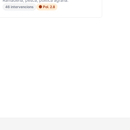
Ramaderia, pesca, política agrària.
46 intervencions
🟠 Pol. 2.8