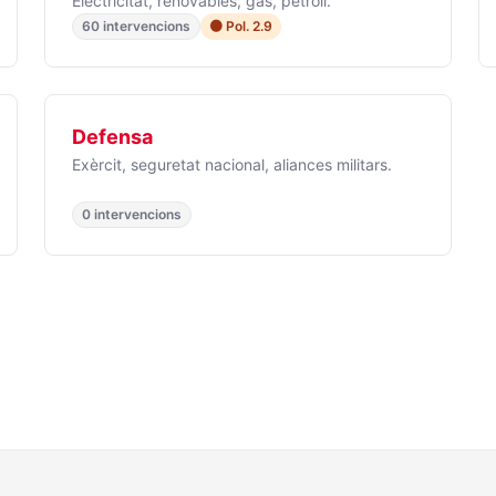
Electricitat, renovables, gas, petroli.
60 intervencions
🟠 Pol. 2.9
Defensa
Exèrcit, seguretat nacional, aliances militars.
0 intervencions