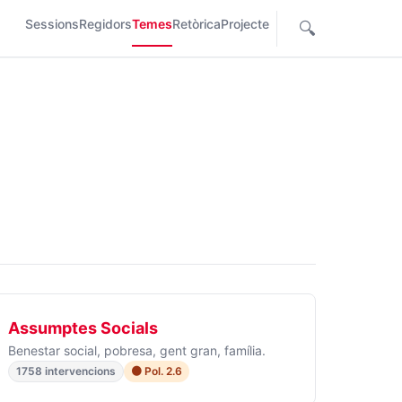
Sessions
Regidors
Temes
Retòrica
Projecte
🔍
Assumptes Socials
Benestar social, pobresa, gent gran, família.
1758 intervencions
🟠 Pol. 2.6