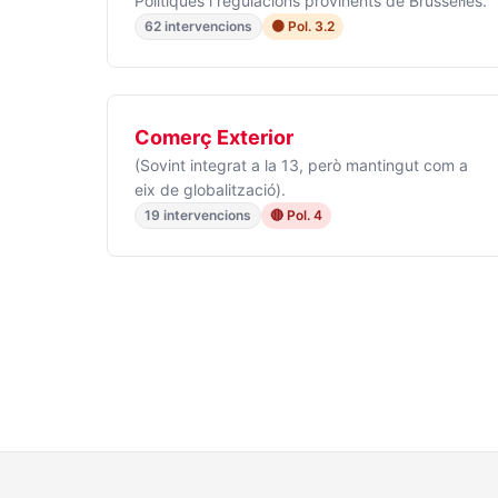
Polítiques i regulacions provinents de Brussel·les.
62 intervencions
🟠 Pol. 3.2
Comerç Exterior
(Sovint integrat a la 13, però mantingut com a
eix de globalització).
19 intervencions
🔴 Pol. 4