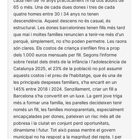
cada nen de 16 anys pràcticament hi ha dos adults de
65 o més. Una de cada dues dones i tres de cada
quatre homes entre 30 i 34 anys no tenen
descendència. Aquest descens no és casual, és
estructural. Les dones barcelonines tenen fills més tard
que mai i moltes famílies renuncien a tenir-ne més d'un
perquè, simplement, no s'ho poden permetre. Les raons
són clares. Els costos de criança s'enfilen fins a prop
dels 1.000 euros mensuals per fill. Segons l'informe
sobre l'estat dels drets de la infància i l'adolescència de
Catalunya 2025, el 23% de la població no pot assumir
aquests costos i el preu de l'habitatge, que és una de
les principals despeses familiars, s'ha encarit en un
145% entre 2018 i 2024. Senzillament, criar un fill a
Barcelona s'ha convertit en un luxe. La gent jove triga
més a formar una família, les parelles decideixen tenir
només un fill, les famílies monoparentals, especialment
encapçalades per dones, pateixen un risc més alt de
pobresa i la ciutat en conjunt perd oportunitats,
dinamisme i futur. Tot això passa mentre el govern
municipal no ha respost a la magnitud del repte. I per