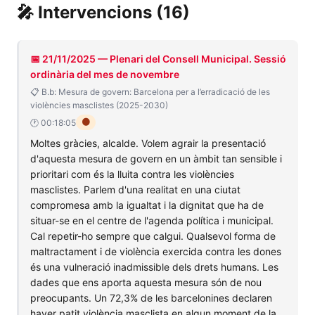
🎤 Intervencions (16)
📅 21/11/2025 — Plenari del Consell Municipal. Sessió
ordinària del mes de novembre
📋 B.b: Mesura de govern: Barcelona per a l’erradicació de les
violències masclistes (2025-2030)
🟠
🕐 00:18:05
Moltes gràcies, alcalde. Volem agrair la presentació
d'aquesta mesura de govern en un àmbit tan sensible i
prioritari com és la lluita contra les violències
masclistes. Parlem d'una realitat en una ciutat
compromesa amb la igualtat i la dignitat que ha de
situar-se en el centre de l'agenda política i municipal.
Cal repetir-ho sempre que calgui. Qualsevol forma de
maltractament i de violència exercida contra les dones
és una vulneració inadmissible dels drets humans. Les
dades que ens aporta aquesta mesura són de nou
preocupants. Un 72,3% de les barcelonines declaren
haver patit violència masclista en algun moment de la