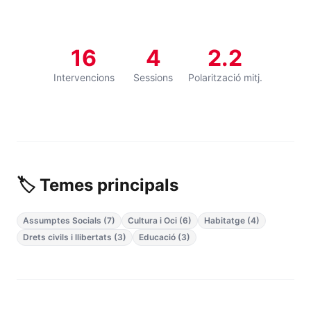
16
4
2.2
Intervencions
Sessions
Polarització mitj.
🏷️ Temes principals
Assumptes Socials (7)
Cultura i Oci (6)
Habitatge (4)
Drets civils i llibertats (3)
Educació (3)