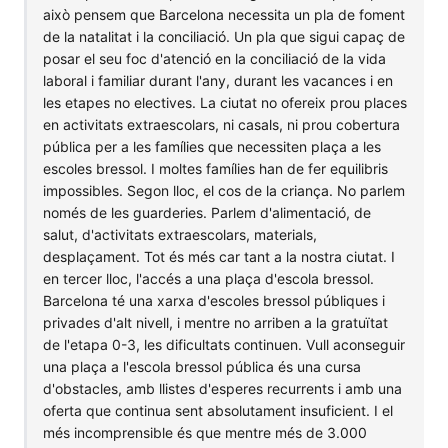
això pensem que Barcelona necessita un pla de foment
de la natalitat i la conciliació. Un pla que sigui capaç de
posar el seu foc d'atenció en la conciliació de la vida
laboral i familiar durant l'any, durant les vacances i en
les etapes no electives. La ciutat no ofereix prou places
en activitats extraescolars, ni casals, ni prou cobertura
pública per a les famílies que necessiten plaça a les
escoles bressol. I moltes famílies han de fer equilibris
impossibles. Segon lloc, el cos de la criança. No parlem
només de les guarderies. Parlem d'alimentació, de
salut, d'activitats extraescolars, materials,
desplaçament. Tot és més car tant a la nostra ciutat. I
en tercer lloc, l'accés a una plaça d'escola bressol.
Barcelona té una xarxa d'escoles bressol públiques i
privades d'alt nivell, i mentre no arriben a la gratuïtat
de l'etapa 0-3, les dificultats continuen. Vull aconseguir
una plaça a l'escola bressol pública és una cursa
d'obstacles, amb llistes d'esperes recurrents i amb una
oferta que continua sent absolutament insuficient. I el
més incomprensible és que mentre més de 3.000