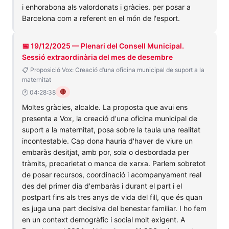
i enhorabona als valordonats i gràcies. per posar a
Barcelona com a referent en el món de l'esport.
📅 19/12/2025 — Plenari del Consell Municipal.
Sessió extraordinària del mes de desembre
📋 Proposició Vox: Creació d’una oficina municipal de suport a la
maternitat
🔴
🕐 04:28:38
Moltes gràcies, alcalde. La proposta que avui ens
presenta a Vox, la creació d'una oficina municipal de
suport a la maternitat, posa sobre la taula una realitat
incontestable. Cap dona hauria d'haver de viure un
embaràs desitjat, amb por, sola o desbordada per
tràmits, precarietat o manca de xarxa. Parlem sobretot
de posar recursos, coordinació i acompanyament real
des del primer dia d'embaràs i durant el part i el
postpart fins als tres anys de vida del fill, que és quan
es juga una part decisiva del benestar familiar. I ho fem
en un context demogràfic i social molt exigent. A