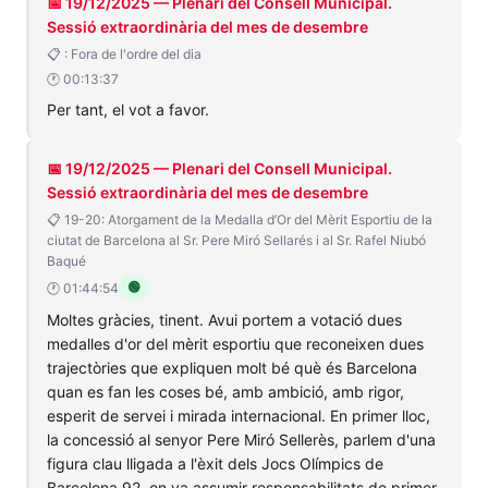
📅 19/12/2025 — Plenari del Consell Municipal.
Sessió extraordinària del mes de desembre
📋 : Fora de l'ordre del dia
🕐 00:13:37
Per tant, el vot a favor.
📅 19/12/2025 — Plenari del Consell Municipal.
Sessió extraordinària del mes de desembre
📋 19-20: Atorgament de la Medalla d’Or del Mèrit Esportiu de la
ciutat de Barcelona al Sr. Pere Miró Sellarés i al Sr. Rafel Niubó
Baqué
🟢
🕐 01:44:54
Moltes gràcies, tinent. Avui portem a votació dues
medalles d'or del mèrit esportiu que reconeixen dues
trajectòries que expliquen molt bé què és Barcelona
quan es fan les coses bé, amb ambició, amb rigor,
esperit de servei i mirada internacional. En primer lloc,
la concessió al senyor Pere Miró Sellerès, parlem d'una
figura clau lligada a l'èxit dels Jocs Olímpics de
Barcelona 92, on va assumir responsabilitats de primer