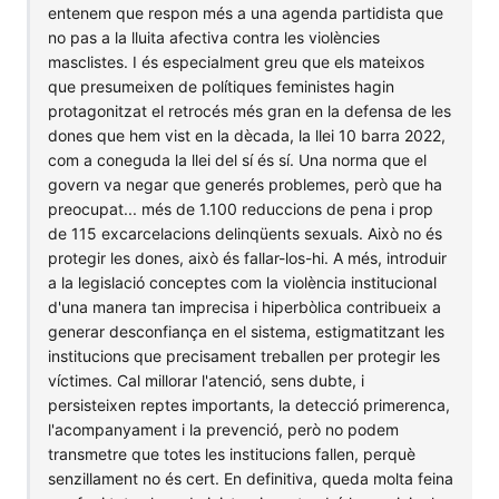
entenem que respon més a una agenda partidista que
no pas a la lluita afectiva contra les violències
masclistes. I és especialment greu que els mateixos
que presumeixen de polítiques feministes hagin
protagonitzat el retrocés més gran en la defensa de les
dones que hem vist en la dècada, la llei 10 barra 2022,
com a coneguda la llei del sí és sí. Una norma que el
govern va negar que generés problemes, però que ha
preocupat... més de 1.100 reduccions de pena i prop
de 115 excarcelacions delinqüents sexuals. Això no és
protegir les dones, això és fallar-los-hi. A més, introduir
a la legislació conceptes com la violència institucional
d'una manera tan imprecisa i hiperbòlica contribueix a
generar desconfiança en el sistema, estigmatitzant les
institucions que precisament treballen per protegir les
víctimes. Cal millorar l'atenció, sens dubte, i
persisteixen reptes importants, la detecció primerenca,
l'acompanyament i la prevenció, però no podem
transmetre que totes les institucions fallen, perquè
senzillament no és cert. En definitiva, queda molta feina