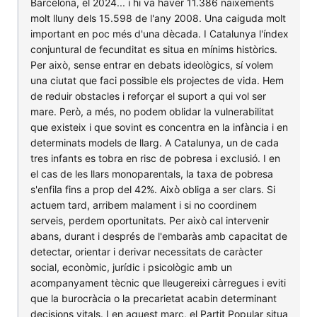
Barcelona, el 2024... i hi va haver 11.386 naixements
molt lluny dels 15.598 de l'any 2008. Una caiguda molt
important en poc més d'una dècada. I Catalunya l'índex
conjuntural de fecunditat es situa en mínims històrics.
Per això, sense entrar en debats ideològics, sí volem
una ciutat que faci possible els projectes de vida. Hem
de reduir obstacles i reforçar el suport a qui vol ser
mare. Però, a més, no podem oblidar la vulnerabilitat
que existeix i que sovint es concentra en la infància i en
determinats models de llarg. A Catalunya, un de cada
tres infants es tobra en risc de pobresa i exclusió. I en
el cas de les llars monoparentals, la taxa de pobresa
s'enfila fins a prop del 42%. Això obliga a ser clars. Si
actuem tard, arribem malament i si no coordinem
serveis, perdem oportunitats. Per això cal intervenir
abans, durant i després de l'embaràs amb capacitat de
detectar, orientar i derivar necessitats de caràcter
social, econòmic, jurídic i psicològic amb un
acompanyament tècnic que lleugereixi càrregues i eviti
que la burocràcia o la precarietat acabin determinant
decisions vitals. I en aquest marc, el Partit Popular situa