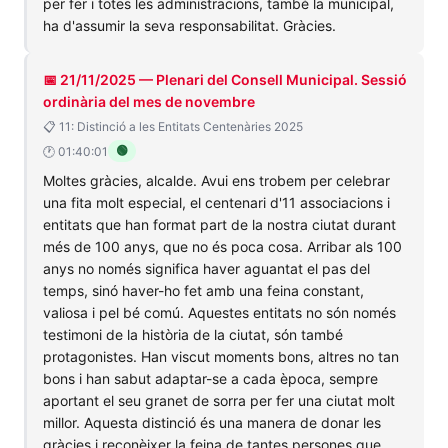
per fer i totes les administracions, també la municipal,
ha d'assumir la seva responsabilitat. Gràcies.
📅 21/11/2025 — Plenari del Consell Municipal. Sessió
ordinària del mes de novembre
📋 11: Distinció a les Entitats Centenàries 2025
🟢
🕐 01:40:01
Moltes gràcies, alcalde. Avui ens trobem per celebrar
una fita molt especial, el centenari d'11 associacions i
entitats que han format part de la nostra ciutat durant
més de 100 anys, que no és poca cosa. Arribar als 100
anys no només significa haver aguantat el pas del
temps, sinó haver-ho fet amb una feina constant,
valiosa i pel bé comú. Aquestes entitats no són només
testimoni de la història de la ciutat, són també
protagonistes. Han viscut moments bons, altres no tan
bons i han sabut adaptar-se a cada època, sempre
aportant el seu granet de sorra per fer una ciutat molt
millor. Aquesta distinció és una manera de donar les
gràcies i reconèixer la feina de tantes persones que