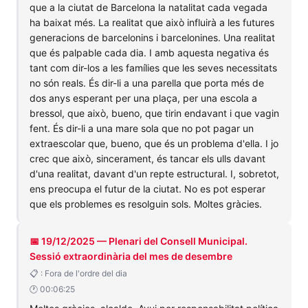
que a la ciutat de Barcelona la natalitat cada vegada
ha baixat més. La realitat que això influirà a les futures
generacions de barcelonins i barcelonines. Una realitat
que és palpable cada dia. I amb aquesta negativa és
tant com dir-los a les famílies que les seves necessitats
no són reals. És dir-li a una parella que porta més de
dos anys esperant per una plaça, per una escola a
bressol, que això, bueno, que tirin endavant i que vagin
fent. És dir-li a una mare sola que no pot pagar un
extraescolar que, bueno, que és un problema d'ella. I jo
crec que això, sincerament, és tancar els ulls davant
d'una realitat, davant d'un repte estructural. I, sobretot,
ens preocupa el futur de la ciutat. No es pot esperar
que els problemes es resolguin sols. Moltes gràcies.
📅 19/12/2025 — Plenari del Consell Municipal.
Sessió extraordinària del mes de desembre
📋 : Fora de l'ordre del dia
🕐 00:06:25