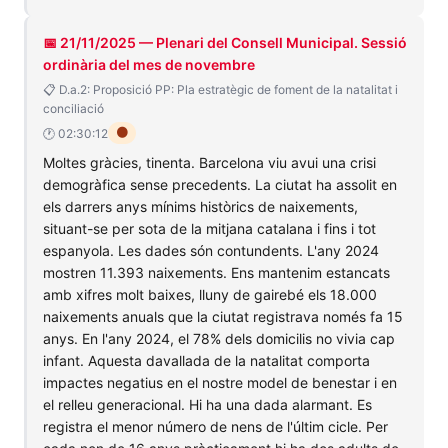
📅 21/11/2025 — Plenari del Consell Municipal. Sessió
ordinària del mes de novembre
📋 D.a.2: Proposició PP: Pla estratègic de foment de la natalitat i
conciliació
🟠
🕐 02:30:12
Moltes gràcies, tinenta. Barcelona viu avui una crisi
demogràfica sense precedents. La ciutat ha assolit en
els darrers anys mínims històrics de naixements,
situant-se per sota de la mitjana catalana i fins i tot
espanyola. Les dades són contundents. L'any 2024
mostren 11.393 naixements. Ens mantenim estancats
amb xifres molt baixes, lluny de gairebé els 18.000
naixements anuals que la ciutat registrava només fa 15
anys. En l'any 2024, el 78% dels domicilis no vivia cap
infant. Aquesta davallada de la natalitat comporta
impactes negatius en el nostre model de benestar i en
el relleu generacional. Hi ha una dada alarmant. Es
registra el menor número de nens de l'últim cicle. Per