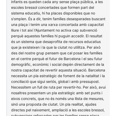
infants es queden cada any sense plaça pública, a les
escoles bressol concertades que formen part del
sistema educatiu, hi ha places disponibles que no
s'omplen. És a dir, tenim famílies desesperades buscant
una plaça i tenim una xarxa concertada amb capacitat
lliure i tot així l'Ajuntament no activa cap subvenció
perquè aquestes famílies hi puguin accedir. El resultat
és un sistema que desaprofita de recursos educatius
que ja existeixen i la que la ciutat no utilitza. Per això
des del nostre grup pensem que cal posar les famílies
en el centre perquè el futur de Barcelona i el seu futur
demogràfic, econòmic i social depèn directament de la
nostra capacitat de revertir aquesta situació. Barcelona
necessita un pla estratègic de foment de la natalitat i la
conciliació que sigui seriós, global i amb pressupost.
Necessitem un full de ruta per revertir-ho. Per això, avui
nosaltres presentem un pla estratègic amb set punts i
eixos concrets, que no és només una llista de mesures,
sinó una proposta de ciutat. Un pla realitat, ajudes
directes pel naixement, ampliació a les escoles bressol,
subvencions reforçades per les famílies sense plaça