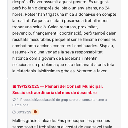
després d'haver assumit aquest govern. És un gest.
però ho fan o després del ple o un any abans, no 24
hores. Potser han trigat una mica a donar-se en compte
la realitat d'aquesta ciutat i posar-se a treballar per
trobar una solució. Calen recursos, proximitat,
prevenció, finançament i coordinació, però també calen
resultats mesurables perquè el sense llarisme només es
combat amb accions concretes i continuades. Sisplau,
assumeixin d'una vegada la seva responsabilitat
històrica com a govern de Barcelona i intentin
solucionar un problema que està demanant a crits tota
la ciutadania. Moltíssimes gràcies. Votarem a favor.
📅 19/12/2025 — Plenari del Consell Municipal.
Sessió extraordinària del mes de desembre
📋 1: Proposició/declaració de grup sobre el sensellarisme a
Barcelona
🟠
🕐 00:32:29
Moltes gràcies, alcalde. Ens preocupen les persones
sense sostre i treballarem al costat de qualsevol taula