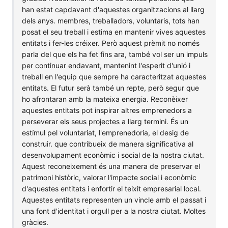
han estat capdavant d'aquestes organitzacions al llarg
dels anys. membres, treballadors, voluntaris, tots han
posat el seu treball i estima en mantenir vives aquestes
entitats i fer-les créixer. Però aquest prèmit no només
parla del que els ha fet fins ara, també vol ser un impuls
per continuar endavant, mantenint l'esperit d'unió i
treball en l'equip que sempre ha caracteritzat aquestes
entitats. El futur serà també un repte, però segur que
ho afrontaran amb la mateixa energia. Reconèixer
aquestes entitats pot inspirar altres emprenedors a
perseverar els seus projectes a llarg termini. És un
estímul pel voluntariat, l'emprenedoria, el desig de
construir. que contribueix de manera significativa al
desenvolupament econòmic i social de la nostra ciutat.
Aquest reconeixement és una manera de preservar el
patrimoni històric, valorar l'impacte social i econòmic
d'aquestes entitats i enfortir el teixit empresarial local.
Aquestes entitats representen un vincle amb el passat i
una font d'identitat i orgull per a la nostra ciutat. Moltes
gràcies.