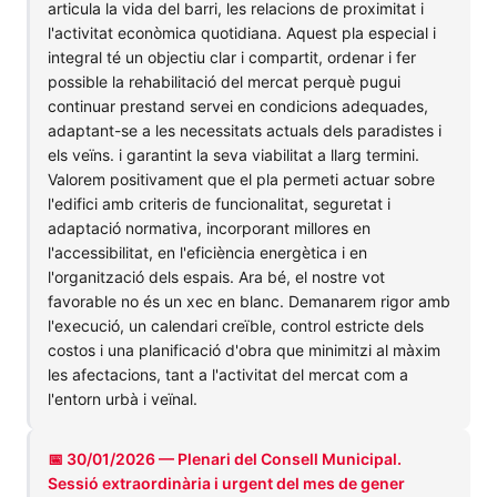
articula la vida del barri, les relacions de proximitat i
l'activitat econòmica quotidiana. Aquest pla especial i
integral té un objectiu clar i compartit, ordenar i fer
possible la rehabilitació del mercat perquè pugui
continuar prestand servei en condicions adequades,
adaptant-se a les necessitats actuals dels paradistes i
els veïns. i garantint la seva viabilitat a llarg termini.
Valorem positivament que el pla permeti actuar sobre
l'edifici amb criteris de funcionalitat, seguretat i
adaptació normativa, incorporant millores en
l'accessibilitat, en l'eficiència energètica i en
l'organització dels espais. Ara bé, el nostre vot
favorable no és un xec en blanc. Demanarem rigor amb
l'execució, un calendari creïble, control estricte dels
costos i una planificació d'obra que minimitzi al màxim
les afectacions, tant a l'activitat del mercat com a
l'entorn urbà i veïnal.
📅 30/01/2026 — Plenari del Consell Municipal.
Sessió extraordinària i urgent del mes de gener