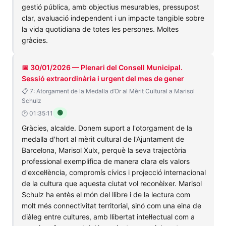
gestió pública, amb objectius mesurables, pressupost
clar, avaluació independent i un impacte tangible sobre
la vida quotidiana de totes les persones. Moltes
gràcies.
📅 30/01/2026 — Plenari del Consell Municipal.
Sessió extraordinària i urgent del mes de gener
📋 7: Atorgament de la Medalla d’Or al Mèrit Cultural a Marisol
Schulz
🟢
🕐 01:35:11
Gràcies, alcalde. Donem suport a l'otorgament de la
medalla d'hort al mèrit cultural de l'Ajuntament de
Barcelona, Marisol Xulx, perquè la seva trajectòria
professional exemplifica de manera clara els valors
d'excel·lència, compromís cívics i projecció internacional
de la cultura que aquesta ciutat vol reconèixer. Marisol
Schulz ha entès el món del llibre i de la lectura com
molt més connectivitat territorial, sinó com una eina de
diàleg entre cultures, amb llibertat intel·lectual com a