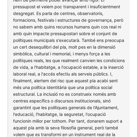
pressupost el veiem poc transparent i insuficientment
desgregat. Es parla de centres, observatoris,
formacions, festivals i estructures de governança, però
no sabem amb quins recursos humans quin cos real ni
amb quin impacte pressupostari sobre el conjunt de
polítiques municipals s'executarà. També ens preocupa
un cert desequilibri del pla, molt pes en la dimensió
simbòlica, cultural i memorial, i menys força a les
polítiques reals, les que realment canvien les condicions
de vida, a l'habitatge, a l'ocupació estable, a la inserció
laboral real, a l'accés efectiu als serveis públics. I,
finalment, alertem del risc que aquest pla acabi sent
més una política identitària que una política social
estructural. La inclusió no es construeix només amb
centres específics o discursos institucionals, sinó
garantint que les polítiques generals de l'Ajuntament,
l'educació, l'habitatge, la seguretat, l'ocupació
funcionin millor per tothom. Per tant, donarem suport a
aquest pla amb la seva filosofia general, però també
volem que es transformi en un instrument real de la