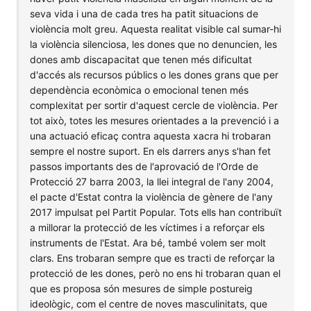
seva vida i una de cada tres ha patit situacions de
violència molt greu. Aquesta realitat visible cal sumar-hi
la violència silenciosa, les dones que no denuncien, les
dones amb discapacitat que tenen més dificultat
d'accés als recursos públics o les dones grans que per
dependència econòmica o emocional tenen més
complexitat per sortir d'aquest cercle de violència. Per
tot això, totes les mesures orientades a la prevenció i a
una actuació eficaç contra aquesta xacra hi trobaran
sempre el nostre suport. En els darrers anys s'han fet
passos importants des de l'aprovació de l'Orde de
Protecció 27 barra 2003, la llei integral de l'any 2004,
el pacte d'Estat contra la violència de gènere de l'any
2017 impulsat pel Partit Popular. Tots ells han contribuït
a millorar la protecció de les víctimes i a reforçar els
instruments de l'Estat. Ara bé, també volem ser molt
clars. Ens trobaran sempre que es tracti de reforçar la
protecció de les dones, però no ens hi trobaran quan el
que es proposa són mesures de simple postureig
ideològic, com el centre de noves masculinitats, que