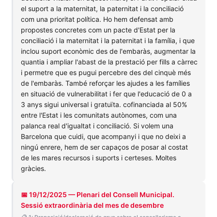
el suport a la maternitat, la paternitat i la conciliació
com una prioritat política. Ho hem defensat amb
propostes concretes com un pacte d'Estat per la
conciliació i la maternitat i la paternitat i la família, i que
inclou suport econòmic des de l'embaràs, augmentar la
quantia i ampliar l'abast de la prestació per fills a càrrec
i permetre que es pugui percebre des del cinquè més
de l'embaràs. També reforçar les ajudes a les famílies
en situació de vulnerabilitat i fer que l'educació de 0 a
3 anys sigui universal i gratuïta. cofinanciada al 50%
entre l'Estat i les comunitats autònomes, com una
palanca real d'igualtat i conciliació. Si volem una
Barcelona que cuidi, que acompanyi i que no deixi a
ningú enrere, hem de ser capaços de posar al costat
de les mares recursos i suports i certeses. Moltes
gràcies.
📅 19/12/2025 — Plenari del Consell Municipal.
Sessió extraordinària del mes de desembre