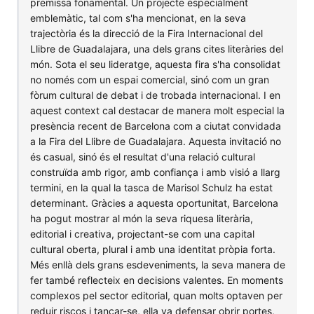
premissa fonamental. Un projecte especialment
emblemàtic, tal com s'ha mencionat, en la seva
trajectòria és la direcció de la Fira Internacional del
Llibre de Guadalajara, una dels grans cites literàries del
món. Sota el seu lideratge, aquesta fira s'ha consolidat
no només com un espai comercial, sinó com un gran
fòrum cultural de debat i de trobada internacional. I en
aquest context cal destacar de manera molt especial la
presència recent de Barcelona com a ciutat convidada
a la Fira del Llibre de Guadalajara. Aquesta invitació no
és casual, sinó és el resultat d'una relació cultural
construïda amb rigor, amb confiança i amb visió a llarg
termini, en la qual la tasca de Marisol Schulz ha estat
determinant. Gràcies a aquesta oportunitat, Barcelona
ha pogut mostrar al món la seva riquesa literària,
editorial i creativa, projectant-se com una capital
cultural oberta, plural i amb una identitat pròpia forta.
Més enllà dels grans esdeveniments, la seva manera de
fer també reflecteix en decisions valentes. En moments
complexos pel sector editorial, quan molts optaven per
reduir riscos i tancar-se, ella va defensar obrir portes,