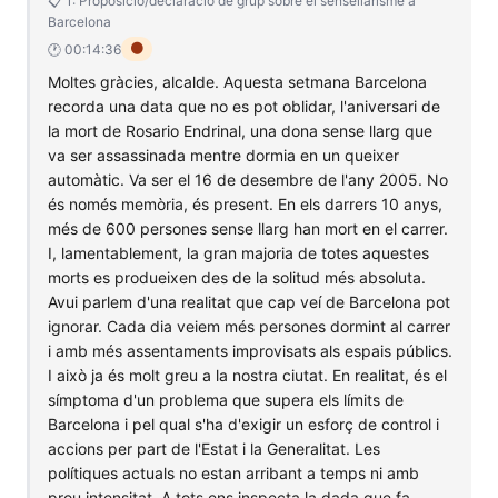
📋 1: Proposició/declaració de grup sobre el sensellarisme a
Barcelona
🟠
🕐 00:14:36
Moltes gràcies, alcalde. Aquesta setmana Barcelona
recorda una data que no es pot oblidar, l'aniversari de
la mort de Rosario Endrinal, una dona sense llarg que
va ser assassinada mentre dormia en un queixer
automàtic. Va ser el 16 de desembre de l'any 2005. No
és només memòria, és present. En els darrers 10 anys,
més de 600 persones sense llarg han mort en el carrer.
I, lamentablement, la gran majoria de totes aquestes
morts es produeixen des de la solitud més absoluta.
Avui parlem d'una realitat que cap veí de Barcelona pot
ignorar. Cada dia veiem més persones dormint al carrer
i amb més assentaments improvisats als espais públics.
I això ja és molt greu a la nostra ciutat. En realitat, és el
símptoma d'un problema que supera els límits de
Barcelona i pel qual s'ha d'exigir un esforç de control i
accions per part de l'Estat i la Generalitat. Les
polítiques actuals no estan arribant a temps ni amb
prou intensitat. A tots ens inspecta la dada que fa