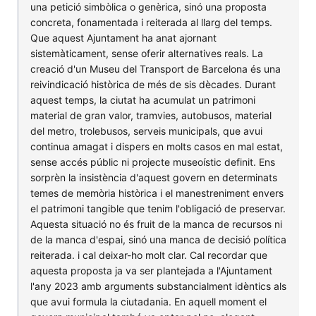
una petició simbòlica o genèrica, sinó una proposta
concreta, fonamentada i reiterada al llarg del temps.
Que aquest Ajuntament ha anat ajornant
sistemàticament, sense oferir alternatives reals. La
creació d'un Museu del Transport de Barcelona és una
reivindicació històrica de més de sis dècades. Durant
aquest temps, la ciutat ha acumulat un patrimoni
material de gran valor, tramvies, autobusos, material
del metro, trolebusos, serveis municipals, que avui
continua amagat i dispers en molts casos en mal estat,
sense accés públic ni projecte museoístic definit. Ens
sorprèn la insistència d'aquest govern en determinats
temes de memòria històrica i el manestreniment envers
el patrimoni tangible que tenim l'obligació de preservar.
Aquesta situació no és fruit de la manca de recursos ni
de la manca d'espai, sinó una manca de decisió política
reiterada. i cal deixar-ho molt clar. Cal recordar que
aquesta proposta ja va ser plantejada a l'Ajuntament
l'any 2023 amb arguments substancialment idèntics als
que avui formula la ciutadania. En aquell moment el