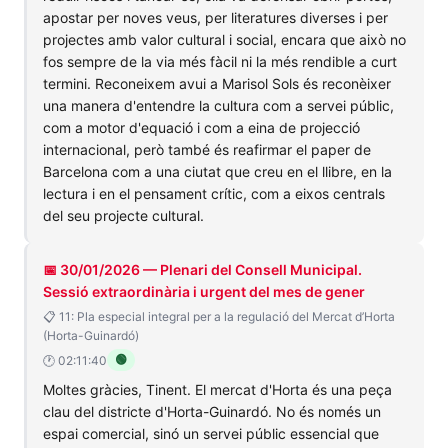
apostar per noves veus, per literatures diverses i per
projectes amb valor cultural i social, encara que això no
fos sempre de la via més fàcil ni la més rendible a curt
termini. Reconeixem avui a Marisol Sols és reconèixer
una manera d'entendre la cultura com a servei públic,
com a motor d'equació i com a eina de projecció
internacional, però també és reafirmar el paper de
Barcelona com a una ciutat que creu en el llibre, en la
lectura i en el pensament crític, com a eixos centrals
del seu projecte cultural.
📅 30/01/2026 — Plenari del Consell Municipal.
Sessió extraordinària i urgent del mes de gener
📋 11: Pla especial integral per a la regulació del Mercat d’Horta
(Horta-Guinardó)
🟢
🕐 02:11:40
Moltes gràcies, Tinent. El mercat d'Horta és una peça
clau del districte d'Horta-Guinardó. No és només un
espai comercial, sinó un servei públic essencial que