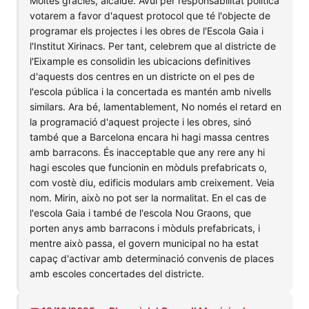
Moltes gràcies, alcalde. Avui per responsabilitat política
votarem a favor d'aquest protocol que té l'objecte de
programar els projectes i les obres de l'Escola Gaia i
l'Institut Xirinacs. Per tant, celebrem que al districte de
l'Eixample es consolidin les ubicacions definitives
d'aquests dos centres en un districte on el pes de
l'escola pública i la concertada es mantén amb nivells
similars. Ara bé, lamentablement, No només el retard en
la programació d'aquest projecte i les obres, sinó
també que a Barcelona encara hi hagi massa centres
amb barracons. És inacceptable que any rere any hi
hagi escoles que funcionin en mòduls prefabricats o,
com vostè diu, edificis modulars amb creixement. Veia
nom. Mirin, això no pot ser la normalitat. En el cas de
l'escola Gaia i també de l'escola Nou Graons, que
porten anys amb barracons i mòduls prefabricats, i
mentre això passa, el govern municipal no ha estat
capaç d'activar amb determinació convenis de places
amb escoles concertades del districte.