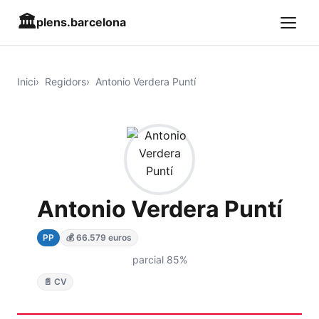
🏛️
plens.barcelona
Inici
Regidors
Antonio Verdera Puntí
Antonio Verdera Puntí
PP
💰 66.579 euros
parcial 85%
📄 CV