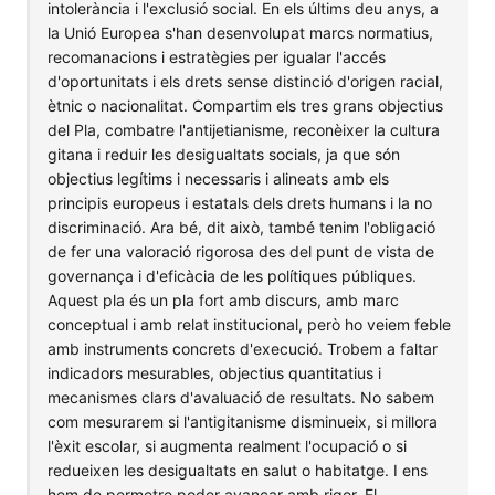
intolerància i l'exclusió social. En els últims deu anys, a
la Unió Europea s'han desenvolupat marcs normatius,
recomanacions i estratègies per igualar l'accés
d'oportunitats i els drets sense distinció d'origen racial,
ètnic o nacionalitat. Compartim els tres grans objectius
del Pla, combatre l'antijetianisme, reconèixer la cultura
gitana i reduir les desigualtats socials, ja que són
objectius legítims i necessaris i alineats amb els
principis europeus i estatals dels drets humans i la no
discriminació. Ara bé, dit això, també tenim l'obligació
de fer una valoració rigorosa des del punt de vista de
governança i d'eficàcia de les polítiques públiques.
Aquest pla és un pla fort amb discurs, amb marc
conceptual i amb relat institucional, però ho veiem feble
amb instruments concrets d'execució. Trobem a faltar
indicadors mesurables, objectius quantitatius i
mecanismes clars d'avaluació de resultats. No sabem
com mesurarem si l'antigitanisme disminueix, si millora
l'èxit escolar, si augmenta realment l'ocupació o si
redueixen les desigualtats en salut o habitatge. I ens
hem de permetre poder avançar amb rigor. El