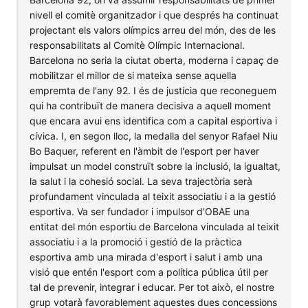
nivell el comitè organitzador i que després ha continuat
projectant els valors olímpics arreu del món, des de les
responsabilitats al Comitè Olímpic Internacional.
Barcelona no seria la ciutat oberta, moderna i capaç de
mobilitzar el millor de si mateixa sense aquella
empremta de l'any 92. I és de justícia que reconeguem
qui ha contribuït de manera decisiva a aquell moment
que encara avui ens identifica com a capital esportiva i
cívica. I, en segon lloc, la medalla del senyor Rafael Niu
Bo Baquer, referent en l'àmbit de l'esport per haver
impulsat un model construït sobre la inclusió, la igualtat,
la salut i la cohesió social. La seva trajectòria serà
profundament vinculada al teixit associatiu i a la gestió
esportiva. Va ser fundador i impulsor d'OBAE una
entitat del món esportiu de Barcelona vinculada al teixit
associatiu i a la promoció i gestió de la pràctica
esportiva amb una mirada d'esport i salut i amb una
visió que entén l'esport com a política pública útil per
tal de prevenir, integrar i educar. Per tot això, el nostre
grup votarà favorablement aquestes dues concessions