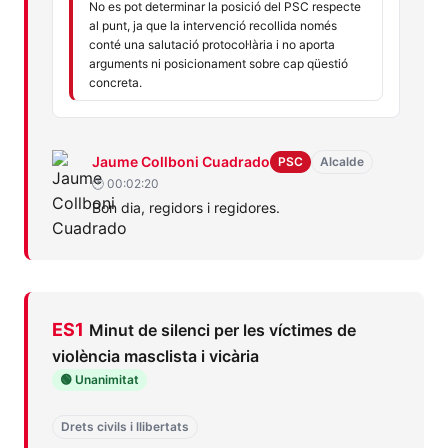
No es pot determinar la posició del PSC respecte
al punt, ja que la intervenció recollida només
conté una salutació protocol·lària i no aporta
arguments ni posicionament sobre cap qüestió
concreta.
Jaume
PSC
Jaume Collboni Cuadrado
PSC
Alcalde
Collboni
🕐 00:02:20
Bon dia, regidors i regidores.
Cuadrado
ES1
Minut de silenci per les víctimes de
violència masclista i vicària
🟢 Unanimitat
Drets civils i llibertats