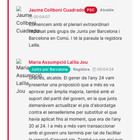
Jaume
PSC
Assumptes
Habitatge
Jaume Collboni Cuadrado
PSC
Alcalde
Collboni
Socials
🕐 00:04:07
Comencem amb el plenari extraordinari
Cuadrado
impulsat pels grups de Junts per Barcelona i
Barcelona en Comú. I té la paraula la regidora
Lailla.
Maria
Junts
Assumptes
Habitatge
Maria Assumpció Laïlla Jou
Assumpció
per
Socials
Junts per Barcelona
Regidora
🕐 00:04:24
Laïlla
Barcelona
Gràcies, alcalde. El gener de l'any 24 vam
presentar una proposició que a més es va
Jou
aprovar per àmplia majoria, també amb el
suport del partit del govern, en la que junts
demanàvem actualitzar el pla d'abordatge
contra el sensellerisme per substituir el que
havia aplicat fins al moment, que era de l'any
20 al 24. I a més a més vam transaccionar
amb el govern uns terminis per tal de facilitar
la creació d'aquest pla, També va ser així que