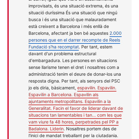
improvisats, és una situació extrema, és una
situació duríssima És una situació que ningú
busca i és una situació que malauradament
està creixent a Barcelona i més enllà de
Barcelona, afectant ja ben bé aquestes
2.000
persones que en el darrer recompte de Reels
Fundació s'ha recomptat
. Per tant, estem
davant d'un problema estructural
d'embargadura. Les persones en situacions
sense llarisme tenen el dret i nosaltres com a
administració tenim el deure de donar-los una
resposta digna. Per tant, als senyors del PSC
jo els diria, bàsicament,
espavilin. Espavilin.
Espavilin a Barcelona. Espavilin als
ajuntaments metropolitans. Espavilin a la
Generalitat. Facin el favor de liderar davant de
situacions tan lamentables i tan... com les que
vam viure fa 48 hores, perpetrades pel PP a
Badalona. Liderin
. Nosaltres portem des de
l'inici de mandat treballant per la ciutadania.