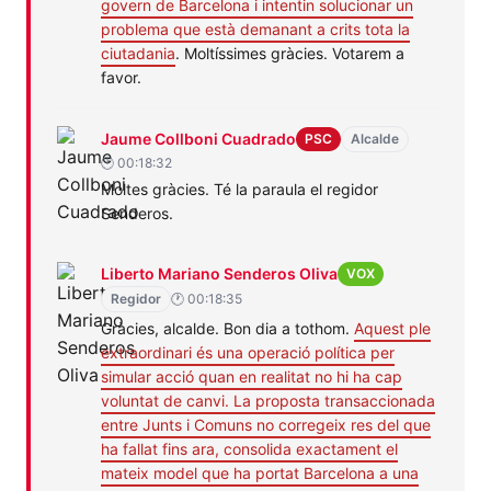
govern de Barcelona i intentin solucionar un
problema que està demanant a crits tota la
ciutadania
. Moltíssimes gràcies. Votarem a
favor.
Jaume
PSC
Assumptes
Habitatge
Jaume Collboni Cuadrado
PSC
Alcalde
Collboni
Socials
🕐 00:18:32
Moltes gràcies. Té la paraula el regidor
Cuadrado
Senderos.
Liberto
VOX
Assumptes
Habitatge
Liberto Mariano Senderos Oliva
VOX
Mariano
Socials
Regidor
🕐 00:18:35
Senderos
Gràcies, alcalde. Bon dia a tothom.
Aquest ple
extraordinari és una operació política per
Oliva
simular acció quan en realitat no hi ha cap
voluntat de canvi. La proposta transaccionada
entre Junts i Comuns no corregeix res del que
ha fallat fins ara, consolida exactament el
mateix model que ha portat Barcelona a una