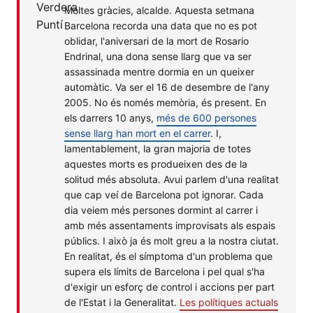
Moltes gràcies, alcalde. Aquesta setmana
Puntí
Barcelona recorda una data que no es pot
oblidar, l'aniversari de la mort de Rosario
Endrinal, una dona sense llarg que va ser
assassinada mentre dormia en un queixer
automàtic. Va ser el 16 de desembre de l'any
2005. No és només memòria, és present. En
els darrers 10 anys,
més de 600 persones
sense llarg han mort en el carrer
. I,
lamentablement, la gran majoria de totes
aquestes morts es produeixen des de la
solitud més absoluta. Avui parlem d'una realitat
que cap veí de Barcelona pot ignorar. Cada
dia veiem més persones dormint al carrer i
amb més assentaments improvisats als espais
públics. I això ja és molt greu a la nostra ciutat.
En realitat, és el símptoma d'un problema que
supera els límits de Barcelona i pel qual s'ha
d'exigir un esforç de control i accions per part
de l'Estat i la Generalitat.
Les polítiques actuals