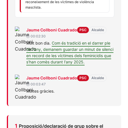
reconeixement de les víctimes de violència
masclista.
Jaume
PSC
Drets
Jaume Collboni Cuadrado
PSC
Alcalde
Collboni
civils
🕐 00:02:30
Molt bon dia.
Com és tradició en el darrer ple
Cuadrado
i
de l'any, demanem guardar un minut de silenci
llibertats
en record de les víctimes dels feminicidis que
s'han comès durant l'any 2025.
Jaume
PSC
Drets
Jaume Collboni Cuadrado
PSC
Alcalde
Collboni
civils
🕐 00:03:47
Moltes gràcies.
Cuadrado
i
llibertats
1
Proposició/declaració de grup sobre el