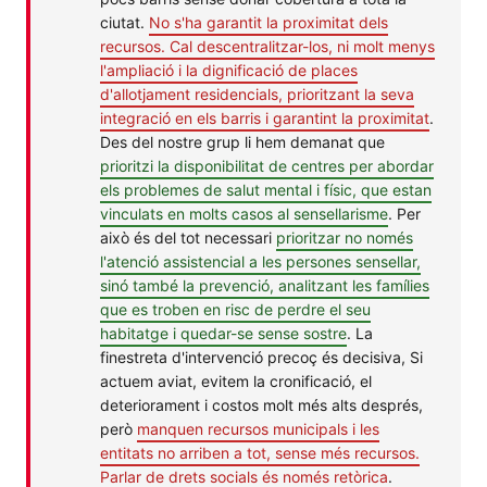
ciutat.
No s'ha garantit la proximitat dels
recursos. Cal descentralitzar-los, ni molt menys
l'ampliació i la dignificació de places
d'allotjament residencials, prioritzant la seva
integració en els barris i garantint la proximitat
.
Des del nostre grup li hem demanat que
prioritzi la disponibilitat de centres per abordar
els problemes de salut mental i físic, que estan
vinculats en molts casos al sensellarisme
. Per
això és del tot necessari
prioritzar no només
l'atenció assistencial a les persones sensellar,
sinó també la prevenció, analitzant les famílies
que es troben en risc de perdre el seu
habitatge i quedar-se sense sostre
. La
finestreta d'intervenció precoç és decisiva, Si
actuem aviat, evitem la cronificació, el
deteriorament i costos molt més alts després,
però
manquen recursos municipals i les
entitats no arriben a tot, sense més recursos.
Parlar de drets socials és només retòrica
.