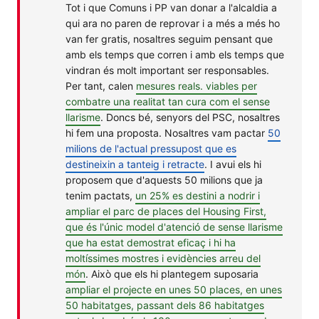
Tot i que Comuns i PP van donar a l'alcaldia a
qui ara no paren de reprovar i a més a més ho
van fer gratis, nosaltres seguim pensant que
amb els temps que corren i amb els temps que
vindran és molt important ser responsables.
Per tant, calen
mesures reals. viables per
combatre una realitat tan cura com el sense
llarisme
. Doncs bé, senyors del PSC, nosaltres
hi fem una proposta. Nosaltres vam pactar
50
milions de l'actual pressupost que es
destineixin a tanteig i retracte
. I avui els hi
proposem que d'aquests 50 milions que ja
tenim pactats,
un 25% es destini a nodrir i
ampliar el parc de places del Housing First,
que és l'únic model d'atenció de sense llarisme
que ha estat demostrat eficaç i hi ha
moltíssimes mostres i evidències arreu del
món
. Això que els hi plantegem suposaria
ampliar el projecte en unes 50 places, en unes
50 habitatges, passant dels 86 habitatges