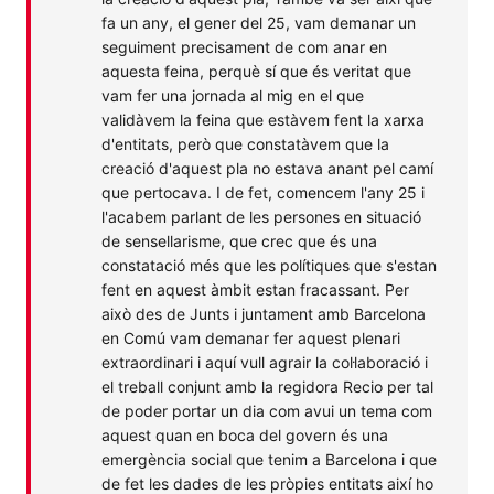
fa un any, el gener del 25, vam demanar un
seguiment precisament de com anar en
aquesta feina, perquè sí que és veritat que
vam fer una jornada al mig en el que
validàvem la feina que estàvem fent la xarxa
d'entitats, però que constatàvem que la
creació d'aquest pla no estava anant pel camí
que pertocava. I de fet, comencem l'any 25 i
l'acabem parlant de les persones en situació
de sensellarisme, que crec que és una
constatació més que les polítiques que s'estan
fent en aquest àmbit estan fracassant. Per
això des de Junts i juntament amb Barcelona
en Comú vam demanar fer aquest plenari
extraordinari i aquí vull agrair la col·laboració i
el treball conjunt amb la regidora Recio per tal
de poder portar un dia com avui un tema com
aquest quan en boca del govern és una
emergència social que tenim a Barcelona i que
de fet les dades de les pròpies entitats així ho