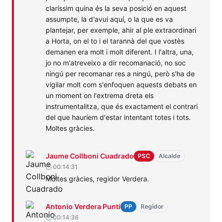
claríssim quina és la seva posició en aquest
assumpte, la d'avui aquí, o la que es va
plantejar, per exemple, ahir al ple extraordinari
a Horta, on el to i el tarannà del que vostès
demanen era molt i molt diferent. I l'altra, una,
jo no m'atreveixo a dir recomanació, no soc
ningú per recomanar res a ningú, però s'ha de
vigilar molt com s'enfoquen aquests debats en
un moment on l'extrema dreta els
instrumentalitza, que és exactament el contrari
del que hauríem d'estar intentant totes i tots.
Moltes gràcies.
Jaume
PSC
Assumptes
Habitatge
Jaume Collboni Cuadrado
PSC
Alcalde
Collboni
Socials
🕐 00:14:31
Moltes gràcies, regidor Verdera.
Cuadrado
Antonio
PP
Assumptes
Habitatge
Antonio Verdera Puntí
PP
Regidor
Verdera
Socials
🕐 00:14:36