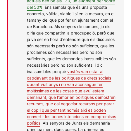
actuals ben bé als 130, un augment per sobre
del 50%
. Ens sembla que és una proposta
concreta, vàlida, viable i sí en la mesura, en el
tamany del que pot fer un ajuntament com el
de Barcelona. Als senyors de comuns, jo els
diria que compartim la preocupació, però que
ja va ser en hora d'entendre que els discursos
són necessaris però no són suficients, que les
proclames són necessàries però no són
suficients, que les demandes inassumibles són
necessàries però no són suficients, i dic
inassumibles perquè
vostès van estar al
capdavant de les polítiques de drets socials
durant vuit anys i no van aconseguir fer
moltíssimes de les coses que avui estem
demanant, que l'amor en polítiques demostren
recursos, que cal negociar recursos per parar
el cop i que per tant només així es poden
convertir les bones intencions en compromisos
polítics
. Als senyors de Junts els demanaria
principalment dues coses, La primera és