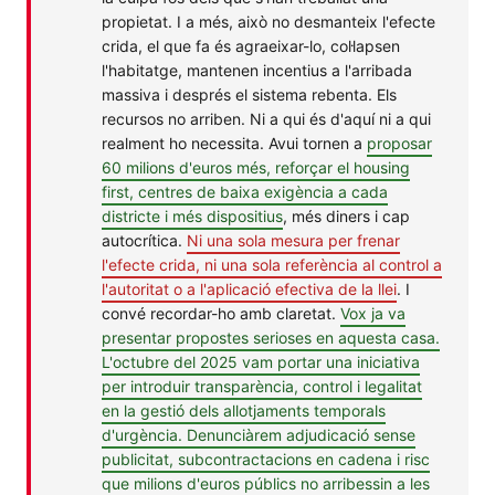
propietat. I a més, això no desmanteix l'efecte
crida, el que fa és agraeixar-lo, col·lapsen
l'habitatge, mantenen incentius a l'arribada
massiva i després el sistema rebenta. Els
recursos no arriben. Ni a qui és d'aquí ni a qui
realment ho necessita. Avui tornen a
proposar
60 milions d'euros més, reforçar el housing
first, centres de baixa exigència a cada
districte i més dispositius
, més diners i cap
autocrítica.
Ni una sola mesura per frenar
l'efecte crida, ni una sola referència al control a
l'autoritat o a l'aplicació efectiva de la llei
. I
convé recordar-ho amb claretat.
Vox ja va
presentar propostes serioses en aquesta casa.
L'octubre del 2025 vam portar una iniciativa
per introduir transparència, control i legalitat
en la gestió dels allotjaments temporals
d'urgència. Denunciàrem adjudicació sense
publicitat, subcontractacions en cadena i risc
que milions d'euros públics no arribessin a les