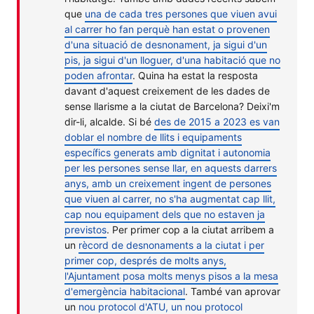
que
una de cada tres persones que viuen avui
al carrer ho fan perquè han estat o provenen
d'una situació de desnonament, ja sigui d'un
pis, ja sigui d'un lloguer, d'una habitació que no
poden afrontar
. Quina ha estat la resposta
davant d'aquest creixement de les dades de
sense llarisme a la ciutat de Barcelona? Deixi'm
dir-li, alcalde. Si bé
des de 2015 a 2023 es van
doblar el nombre de llits i equipaments
específics generats amb dignitat i autonomia
per les persones sense llar, en aquests darrers
anys, amb un creixement ingent de persones
que viuen al carrer, no s'ha augmentat cap llit,
cap nou equipament dels que no estaven ja
previstos
. Per primer cop a la ciutat arribem a
un
rècord de desnonaments a la ciutat i per
primer cop, després de molts anys,
l'Ajuntament posa molts menys pisos a la mesa
d'emergència habitacional
. També van aprovar
un
nou protocol d'ATU, un nou protocol