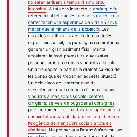
no estan arribant a temps ni amb prou
intensitat
. A tots ens inspecta la
dada que fa
referència al fet que les persones que viuen al
carrer tenen una esperança de vida 25 anys
menor que la mitjana de la població
. Les
malalties cardiovasculars, la duresa de les
exposicions al sol, les patologies respiratòries
generen un gran patiment físic i mental i
acceleren la mort prematura d'aquestes
persones amb problemes vinculats a la salut.
Un altre capítol a part és la dramàtica vida de
les dones que es troben en aquesta situació.
Un dels eixos de l'anterior plan de
sensellerisme era la
creació de nous espais
vinculats a menjadors socials, centres
d'higiene, serveis de bugaderia i consignes
,
però certament
no s'ha donat compliment a la
necessitat de garantir la proximitat ni tampoc
l'exigència de menjadors socials a tots els
districtes
. No pot ser que l'atenció s'acumuli en
pocs barris sense donar cobertura a tota la