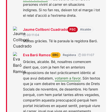
persones vivint al carrer en situacions
indignes. Si no fan res, deixen tot el marge i tot
el relat d'acció a l'extrema dreta.
Jaume
PSC
Assumptes
Habitatge
Jaume Collboni Cuadrado
PSC
Alcalde
Collboni
Socials
🕐 00:11:04
Moltes gràcies. Té la paraula la regidora Baró.
Cuadrado
Eva
ERC
Assumptes
Habitatge
Eva Baró Ramos
ERC
Regidora
🕐 00:11:07
Baró
Socials
Gràcies, alcalde. Bé, nosaltres comencem
Ramos
dient que, com ja hem fet en anteriors
proposicions de text pràcticament idèntic al
que avui debatem,
votarem a favor
. Són textos
que ja vam debatre en les Comissions de Drets
Socials de novembre, de desembre. Ho farem
perquè, com hem parlat tantes altres vegades,
compartim aquesta preocupació perquè hem
portat iniciatives en aquest sentit, perquè viure
al carrer, igual que viure en assentaments