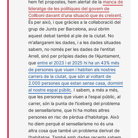
hem fet propostes, hem alertat de la
manca de
lideratge de les polítiques del govern de
Collboni davant d'una situació que és creixent
.
És per això, i que gràcies a la col·laboració del
grup de Junts per Barcelona, avui obrim
aquest debat també al ple de la ciutat. No
m'allargarem les dades, i a les dades situades
sabem, no només per les dades de l'entitat
Arrell, sinó per pròpies dades de l'Ajuntament,
que
entre el 2023 i el 2025 hi ha un 43% més
de persones que viuen i habiten als nostres
carrers de la ciutat, que són al voltant de
2.000 persones que estan sense casa, dormint
al nostre espai públic
. I sabem, a més a més,
que les persones que viuen a l'espai públic, al
carrer, són la punta de l'iceberg del problema
de sensellarisme, que hi ha moltes altres
persones en risc de pèrdua d'habitatge. Això
ho diem perquè el sensellarisme no és una
altra cosa que també un problema derivat de
l'habitatge. També amb dades recents sabem