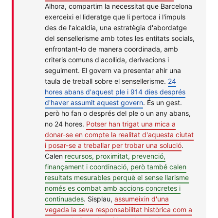
Alhora, compartim la necessitat que Barcelona
exerceixi el lideratge que li pertoca i l'impuls
des de l'alcaldia, una estratègia d'abordatge
del sensellerisme amb totes les entitats socials,
enfrontant-lo de manera coordinada, amb
criteris comuns d'acollida, derivacions i
seguiment. El govern va presentar ahir una
taula de treball sobre el sensellerisme.
24
hores abans d'aquest ple i 914 dies després
d'haver assumit aquest govern
. És un gest.
però ho fan o després del ple o un any abans,
no 24 hores.
Potser han trigat una mica a
donar-se en compte la realitat d'aquesta ciutat
i posar-se a treballar per trobar una solució
.
Calen
recursos, proximitat, prevenció,
finançament i coordinació, però també calen
resultats mesurables perquè el sense llarisme
només es combat amb accions concretes i
continuades
. Sisplau,
assumeixin d'una
vegada la seva responsabilitat històrica com a