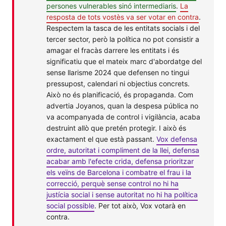
persones vulnerables sinó intermediaris
.
La
resposta de tots vostès va ser votar en contra
.
Respectem la tasca de les entitats socials i del
tercer sector, però la política no pot consistir a
amagar el fracàs darrere les entitats i és
significatiu que el mateix marc d'abordatge del
sense llarisme 2024 que defensen no tingui
pressupost, calendari ni objectius concrets.
Això no és planificació, és propaganda. Com
advertia Joyanos, quan la despesa pública no
va acompanyada de control i vigilància, acaba
destruint allò que pretén protegir. I això és
exactament el que està passant.
Vox defensa
ordre, autoritat i compliment de la llei, defensa
acabar amb l'efecte crida, defensa prioritzar
els veïns de Barcelona i combatre el frau i la
correcció, perquè sense control no hi ha
justícia social i sense autoritat no hi ha política
social possible
. Per tot això, Vox votarà en
contra.