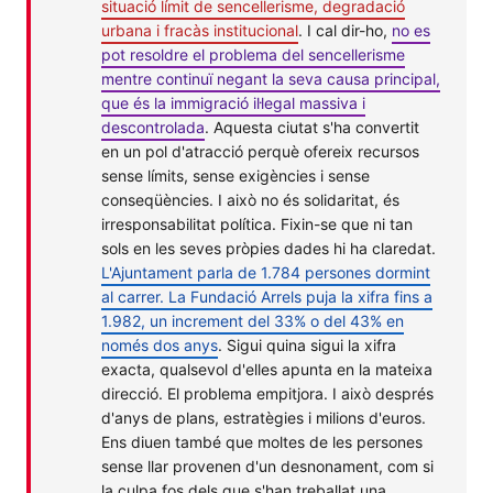
situació límit de sencellerisme, degradació
urbana i fracàs institucional
. I cal dir-ho,
no es
pot resoldre el problema del sencellerisme
mentre continuï negant la seva causa principal,
que és la immigració il·legal massiva i
descontrolada
. Aquesta ciutat s'ha convertit
en un pol d'atracció perquè ofereix recursos
sense límits, sense exigències i sense
conseqüències. I això no és solidaritat, és
irresponsabilitat política. Fixin-se que ni tan
sols en les seves pròpies dades hi ha claredat.
L'Ajuntament parla de 1.784 persones dormint
al carrer. La Fundació Arrels puja la xifra fins a
1.982, un increment del 33% o del 43% en
només dos anys
. Sigui quina sigui la xifra
exacta, qualsevol d'elles apunta en la mateixa
direcció. El problema empitjora. I això després
d'anys de plans, estratègies i milions d'euros.
Ens diuen també que moltes de les persones
sense llar provenen d'un desnonament, com si
la culpa fos dels que s'han treballat una