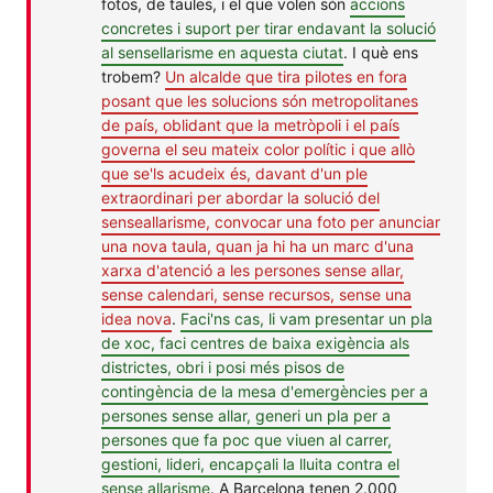
fotos, de taules, i el que volen són
accions
concretes i suport per tirar endavant la solució
al sensellarisme en aquesta ciutat
. I què ens
trobem?
Un alcalde que tira pilotes en fora
posant que les solucions són metropolitanes
de país, oblidant que la metròpoli i el país
governa el seu mateix color polític i que allò
que se'ls acudeix és, davant d'un ple
extraordinari per abordar la solució del
senseallarisme, convocar una foto per anunciar
una nova taula, quan ja hi ha un marc d'una
xarxa d'atenció a les persones sense allar,
sense calendari, sense recursos, sense una
idea nova
.
Faci'ns cas, li vam presentar un pla
de xoc, faci centres de baixa exigència als
districtes, obri i posi més pisos de
contingència de la mesa d'emergències per a
persones sense allar, generi un pla per a
persones que fa poc que viuen al carrer,
gestioni, lideri, encapçali la lluita contra el
sense allarisme
. A Barcelona tenen 2.000