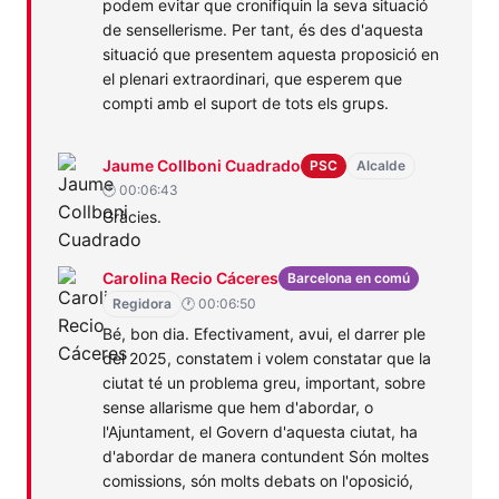
podem evitar que cronifiquin la seva situació
de sensellerisme. Per tant, és des d'aquesta
situació que presentem aquesta proposició en
el plenari extraordinari, que esperem que
compti amb el suport de tots els grups.
Jaume
PSC
Assumptes
Habitatge
Jaume Collboni Cuadrado
PSC
Alcalde
Collboni
Socials
🕐 00:06:43
Gràcies.
Cuadrado
Carolina
Barcelona
Assumptes
Habitatge
Carolina Recio Cáceres
Barcelona en comú
Recio
en
Socials
Regidora
🕐 00:06:50
Cáceres
comú
Bé, bon dia. Efectivament, avui, el darrer ple
del 2025, constatem i volem constatar que la
ciutat té un problema greu, important, sobre
sense allarisme que hem d'abordar, o
l'Ajuntament, el Govern d'aquesta ciutat, ha
d'abordar de manera contundent Són moltes
comissions, són molts debats on l'oposició,