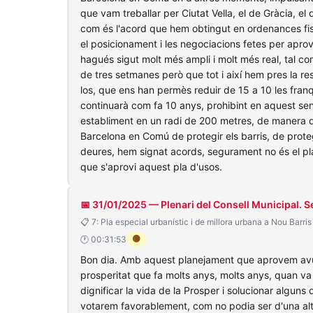
que vam treballar per Ciutat Vella, el de Gràcia,
com és l'acord que hem obtingut en ordenances fisc
el posicionament i les negociacions fetes per aprov
hagués sigut molt més ampli i molt més real, tal co
de tres setmanes però que tot i així hem pres la re
los, que ens han permès reduir de 15 a 10 les franq
continuarà com fa 10 anys, prohibint en aquest sent
establiment en un radi de 200 metres, de manera qu
Barcelona en Comú de protegir els barris, de proteg
deures, hem signat acords, segurament no és el pl
que s'aprovi aquest pla d'usos.
📅 31/01/2025 — Plenari del Consell Municipal. S
📋 7: Pla especial urbanístic i de millora urbana a Nou Barris
🟡
🕐 00:31:53
Bon dia. Amb aquest planejament que aprovem avui, j
prosperitat que fa molts anys, molts anys, quan va 
dignificar la vida de la Prosper i solucionar algun
votarem favorablement, com no podia ser d'una alt