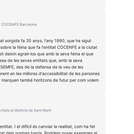
ret, COCEMFE Barcelona
tat sorgida fa 35 anys, l'any 1990, que ha sigut
sobre la feina que fa l'entitat COCENFE a la ciutat
ot deixin agrair-los que amb la seva feina el que
quesa de les seves entitats que, amb la seva
 COSEMFE, des de la defensa de la veu de les
rent en les millores d'accessibilitat de les persones
erquè marquen també horitzons de futur per com volem
itats al districte de Sant Martí
at. I el difícil és canviar la realitat, com ha fet
at dels nostres barris. Podríem posar exemples el