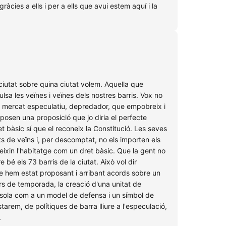
ies a ells i per a ells que avui estem aquí i la
 ciutat sobre quina ciutat volem. Aquella que
sa les veïnes i veïnes dels nostres barris. Vox no
un mercat especulatiu, depredador, que empobreix i
oposen una proposició que jo diria el perfecte
 bàsic sí que el reconeix la Constitució. Les seves
s de veïns i, per descomptat, no els importen els
ixin l'habitatge com un dret bàsic. Que la gent no
 bé els 73 barris de la ciutat. Això vol dir
re hem estat proposant i arribant acords sobre un
uers de temporada, la creació d'una unitat de
rsola com a un model de defensa i un símbol de
arem, de polítiques de barra lliure a l'especulació,
.