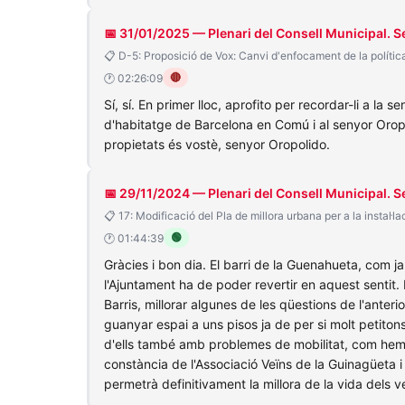
📅 31/01/2025 — Plenari del Consell Municipal. S
📋 D-5: Proposició de Vox: Canvi d'enfocament de la polític
🔴
🕐 02:26:09
Sí, sí. En primer lloc, aprofito per recordar-li a l
d'habitatge de Barcelona en Comú i al senyor Oropo
propietats és vostè, senyor Oropolido.
📅 29/11/2024 — Plenari del Consell Municipal. 
📋 17: Modificació del Pla de millora urbana per a la instal·l
🟢
🕐 01:44:39
Gràcies i bon dia. El barri de la Guenahueta, com ja
l'Ajuntament ha de poder revertir en aquest sentit.
Barris, millorar algunes de les qüestions de l'anter
guanyar espai a uns pisos ja de per si molt petiton
d'ells també amb problemes de mobilitat, com hem p
constància de l'Associació Veïns de la Guinagüeta i
permetrà definitivament la millora de la vida dels v