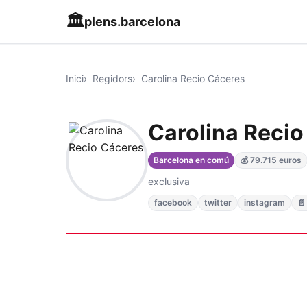
🏛️
plens.barcelona
Inici
Regidors
Carolina Recio Cáceres
Carolina Recio
Barcelona en comú
💰 79.715 euros
exclusiva
facebook
twitter
instagram
📄