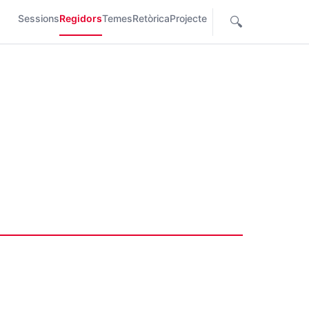
Sessions
Regidors
Temes
Retòrica
Projecte
🔍