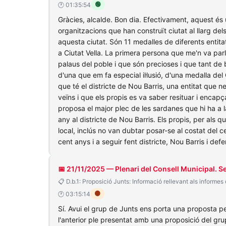
🟢
🕐 01:35:54
Gràcies, alcalde. Bon dia. Efectivament, aquest és
organitzacions que han construït ciutat al llarg de
aquesta ciutat. Són 11 medalles de diferents entitat
a Ciutat Vella. La primera persona que me'n va parl
palaus del poble i que són precioses i que tant de
d'una que em fa especial il·lusió, d'una medalla del 
que té el districte de Nou Barris, una entitat que 
veïns i que els propis es va saber resituar i encap
proposa el major plec de les sardanes que hi ha a l
any al districte de Nou Barris. Els propis, per als 
local, inclús no van dubtar posar-se al costat del c
cent anys i a seguir fent districte, Nou Barris i def
📅 21/11/2025 — Plenari del Consell Municipal. 
📋 D.b.1: Proposició Junts: Informació rellevant als informes
🟠
🕐 03:15:14
Sí. Avui el grup de Junts ens porta una proposta 
l'anterior ple presentat amb una proposició del grup