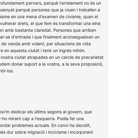
profundament pervers, perquè l'arrelament no és un
senyat perquè persones que ja viuen i treballen a
anisme en una mena d'examen de civisme, quan el
vulnerar drets, el que fem és transformar una eina
quen amb bastanta claredat. Persones que arriben
zar-se d'entrada i que finalment aconsegueixen un
es de venda amb volant, per situacions de vida
 en aquesta ciutat i tenir un ingrés mínim.
nostra ciutat atrapades en un cercle de precarietat
odem donar suport a la vostra, a la seva proposició,
ir-los.
eixi'm dedicar els últims segons al govern, que
-ho mirant cap a l'esquerra. Podia fer una
bordar problemes actuals. En canvi ha decidit,
s dur sobre migració i incivisme i incorporant