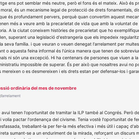
uatge ens pot semblar més neutre, però el fons és el mateix. Això és 
moral, és un mecanisme legal de protecció de drets fonamentals, dis
això que és profundament pervers, perquè quan convertim aquest mec
tenen més a veure amb la precarietat de vida que amb la voluntat de 
oria. A la ciutat coneixem històries de precarietat que ho exemplifi
en, superant una legislació d'estrangeria que els impedeix regularit
 la seva família. i que veuran o veuen denegat l'arrelament per mult
nt o aquesta feina informal és l'única manera que tenen de sobreviure
ls ni són una excepció. Hi ha centenars de persones que viuen a la 
nistratiu impossible de superar. És per això que nosaltres avui no p
 mereixen o es desmereixen i els drets estan per defensar-los i garant
Sessió ordinària del mes de novembre
 d’arrelament
ue avui tenen l'oportunitat de tramitar la ILP també al Congrés. Però d
olia pactar l'ordenança del civisme. Tenia vostè l'oportunitat de fer
fassada, treballant-la per fer-la més efectiva i més útil i capaç d'a
reta sumant-se a un enduriment de la mirada, reforçant un discurs mé