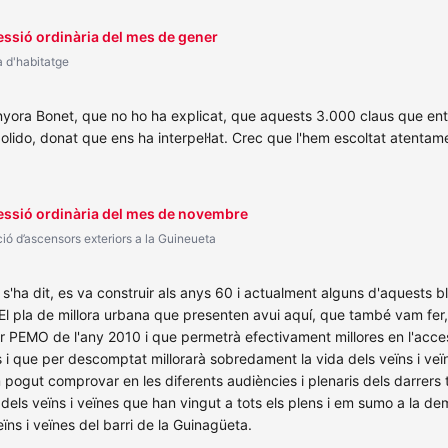
essió ordinària del mes de gener
a d'habitatge
a senyora Bonet, que no ho ha explicat, que aquests 3.000 claus que ent
lido, donat que ens ha interpel·lat. Crec que l'hem escoltat atentam
Sessió ordinària del mes de novembre
ació d’ascensors exteriors a la Guineueta
 s'ha dit, es va construir als anys 60 i actualment alguns d'aquests b
 El pla de millora urbana que presenten avui aquí, que també vam fer,
ior PEMO de l'any 2010 i que permetrà efectivament millores en l'access
s i que per descomptat millorarà sobredament la vida dels veïns i veï
ogut comprovar en les diferents audiències i plenaris dels darrers t
 dels veïns i veïnes que han vingut a tots els plens i em sumo a la de
eïns i veïnes del barri de la Guinagüeta.