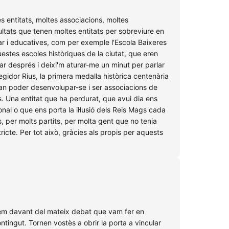
s entitats, moltes associacions, moltes
cultats que tenen moltes entitats per sobreviure en
lar i educatives, com per exemple l'Escola Baixeres
estes escoles històriques de la ciutat, que eren
r després i deixi'm aturar-me un minut per parlar
regidor Rius, la primera medalla històrica centenària
 van poder desenvolupar-se i ser associacions de
is. Una entitat que ha perdurat, que avui dia ens
al o que ens porta la il·lusió dels Reis Mags cada
s, per molts partits, per molta gent que no tenia
ricte. Per tot això, gràcies als propis per aquests
obem davant del mateix debat que vam fer en
ontingut. Tornen vostès a obrir la porta a vincular