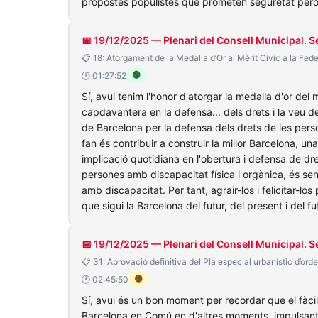
propostes populistes que prometen seguretat però q
📅 19/12/2025 — Plenari del Consell Municipal. 
📋 18: Atorgament de la Medalla d’Or al Mèrit Cívic a la F
🟢
🕐 01:27:52
Sí, avui tenim l'honor d'atorgar la medalla d'or del
capdavantera en la defensa... dels drets i la veu de
de Barcelona per la defensa dels drets de les perso
fan és contribuir a construir la millor Barcelona, u
implicació quotidiana en l'obertura i defensa de dr
persones amb discapacitat física i orgànica, és sens
amb discapacitat. Per tant, agrair-los i felicitar-l
que sigui la Barcelona del futur, del present i del fu
📅 19/12/2025 — Plenari del Consell Municipal. 
📋 31: Aprovació definitiva del Pla especial urbanístic d’orde
🟡
🕐 02:45:50
Sí, avui és un bon moment per recordar que el fàcil é
Barcelona en Comú en d'altres moments, impulsant 