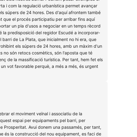
ta i com la regulació urbanística permet avançar
i els súpers de 24 hores. Des d'aquí afrontem també
 que el procés participatiu per arribar fins aquí
 portar un pla d'usos a negociar en un temps rècord
é la predisposició del regidor Escudé a incorporar-
barri de La Plata, que inicialment no hi era, que
 prohibint els súpers de 24 hores, amb un màxim d'un
s no són retocs cosmètics, són l'aposta que té
ç de la massificació turística. Per tant, hem fet els
 un vot favorable perquè, a més a més, és urgent
brar el moviment veïnal i associatiu de la
aquest espai per equipaments pel barri, per
l de Prosperitat. Avui donem una passamés, per tant,
e és la construcció del nou equipament, es faci de