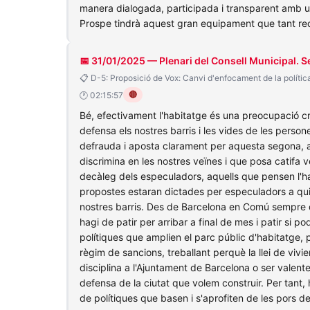
manera dialogada, participada i transparent amb un
Prospe tindrà aquest gran equipament que tant rec
📅 31/01/2025 — Plenari del Consell Municipal. S
📋 D-5: Proposició de Vox: Canvi d'enfocament de la polític
🔴
🕐 02:15:57
Bé, efectivament l'habitatge és una preocupació cre
defensa els nostres barris i les vides de les perso
defrauda i aposta clarament per aquesta segona, ap
discrimina en les nostres veïnes i que posa catifa v
decàleg dels especuladors, aquells que pensen l'ha
propostes estaran dictades per especuladors a qui 
nostres barris. Des de Barcelona en Comú sempre de
hagi de patir per arribar a final de mes i patir si p
polítiques que amplien el parc públic d'habitatge,
règim de sancions, treballant perquè la llei de vivi
disciplina a l'Ajuntament de Barcelona o ser vale
defensa de la ciutat que volem construir. Per tant,
de polítiques que basen i s'aprofiten de les pors d