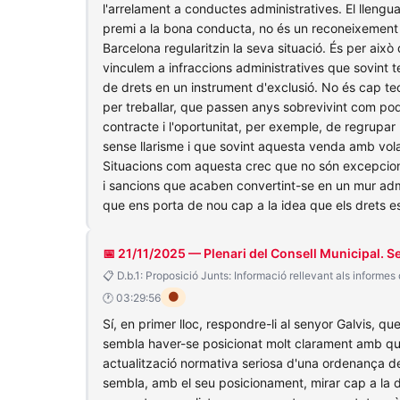
l'arrelament a conductes administratives. El lleng
premi a la bona conducta, no és un reconeixement 
Barcelona regularitzin la seva situació. És per 
vinculem a infraccions administratives que sovint 
de drets en un instrument d'exclusió. No és cap te
per treballar, que passen anys sobrevivint com pod
contracte i l'oportunitat, per exemple, de regrupar
sense llarisme i que sovint aquesta venda amb vola
Situacions com aquesta crec que no són excepciona
i sancions que acaben convertint-se en un mur admi
que ens porta de nou cap a la idea que els drets es
📅 21/11/2025 — Plenari del Consell Municipal. 
📋 D.b.1: Proposició Junts: Informació rellevant als informes
🟠
🕐 03:29:56
Sí, en primer lloc, respondre-li al senyor Galvis, q
sembla haver-se posicionat molt clarament amb qui v
actualització normativa seriosa d'una ordenança des
sembla, amb el seu posicionament, mirar cap a la d