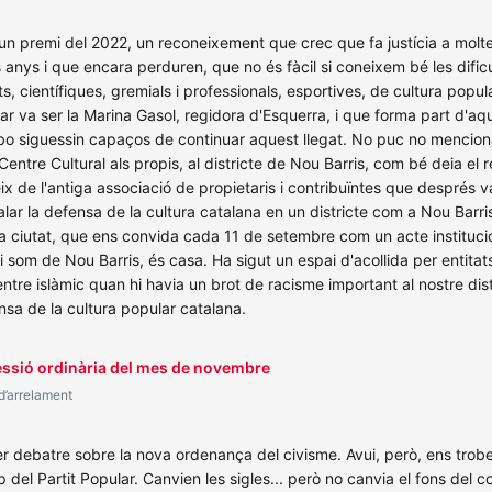
 un premi del 2022, un reconeixement que crec que fa justícia a molte
ls anys i que encara perduren, que no és fàcil si coneixem bé les difi
s, científiques, gremials i professionals, esportives, de cultura popu
ar va ser la Marina Gasol, regidora d'Esquerra, i que forma part d'aqu
 bo siguessin capaços de continuar aquest llegat. No puc no menciona
Centre Cultural als propis, al districte de Nou Barris, com bé deia el 
neix de l'antiga associació de propietaris i contribuïntes que després
çalar la defensa de la cultura catalana en un districte com a Nou Barr
a ciutat, que ens convida cada 11 de setembre com un acte institucion
qui som de Nou Barris, és casa. Ha sigut un espai d'acollida per entitat
entre islàmic quan hi havia un brot de racisme important al nostre dist
ensa de la cultura popular catalana.
Sessió ordinària del mes de novembre
 d’arrelament
per debatre sobre la nova ordenança del civisme. Avui, però, ens tr
 del Partit Popular. Canvien les sigles... però no canvia el fons del c