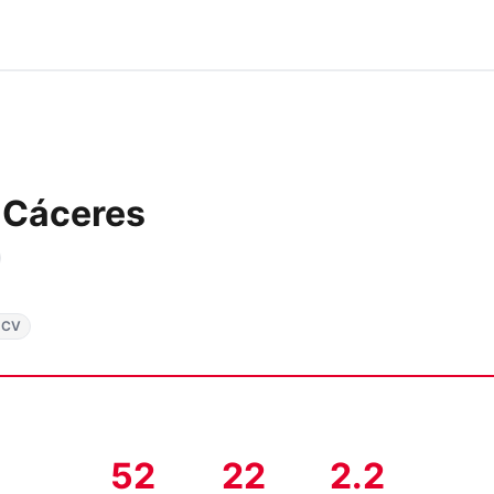
 Cáceres
 CV
52
22
2.2