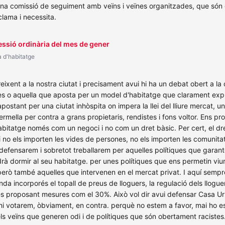
a comissió de seguiment amb veïns i veïnes organitzades, que són gràc
lama i necessita.
essió ordinària del mes de gener
a d'habitatge
ixent a la nostra ciutat i precisament avui hi ha un debat obert a la
nes o aquella que aposta per un model d'habitatge que clarament expul
ostant per una ciutat inhòspita on impera la llei del lliure mercat, 
ermella per contra a grans propietaris, rendistes i fons voltor. Ens pr
bitatge només com un negoci i no com un dret bàsic. Per cert, el dret
no els importen les vides de persones, no els importen les comunitat
fensarem i sobretot treballarem per aquelles polítiques que garante
odrà dormir al seu habitatge. per unes polítiques que ens permetin viure
 però també aquelles que intervenen en el mercat privat. I aquí semp
enda incorporés el topall de preus de lloguers, la regulació dels llog
ntes proposant mesures com el 30%. Això vol dir avui defensar Casa U
 hi votarem, òbviament, en contra. perquè no estem a favor, mai ho est
els veïns que generen odi i de polítiques que són obertament racistes