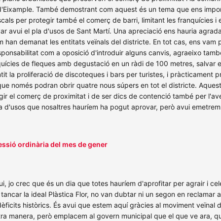
 el d'Eixample. També demostrant com aquest és un tema que ens impor
als per protegir també el comerç de barri, limitant les franquícies 
ar avui el pla d'usos de Sant Martí. Una apreciació ens hauria agradat
m han demanat les entitats veïnals del districte. En tot cas, ens vam
sponsabilitat com a oposició d'introduir alguns canvis, agraeixo tamb
uícies de fleques amb degustació en un ràdi de 100 metres, salvar el 
it la proliferació de discoteques i bars per turistes, i pràcticament
e només podran obrir quatre nous súpers en tot el districte. Aquest
ir el comerç de proximitat i de ser dics de contenció també per l'aven
a d'usos que nosaltres hauríem ha pogut aprovar, però avui emetrem
essió ordinària del mes de gener
o crec que és un dia que totes hauríem d'aprofitar per agrair i cele
tancar la ideal Plàstica Flor, no van dubtar ni un segon en reclamar 
s dèficits històrics. És avui que estem aquí gràcies al moviment veïna
ra manera, però emplacem al govern municipal que el que ve ara, qu