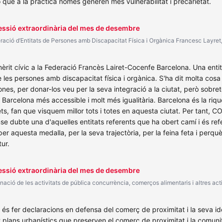
ue a la pràctica només generen més vulnerabilitat i precarietat.
Sessió extraordinària del mes de desembre
ederació d’Entitats de Persones amb Discapacitat Física i Orgànica Francesc Lay
 mèrit cívic a la Federació Francès Lairet-Cocenfe Barcelona. Una enti
 les persones amb discapacitat física i orgànica. S'ha dit molta cosa 
nes, per donar-los veu per la seva integració a la ciutat, però sobret
na Barcelona més accessible i molt més igualitària. Barcelona és la ri
ets, fan que visquem millor tots i totes en aquesta ciutat. Per tant,
e dubte una d'aquelles entitats referents que ha obert camí i és refe
os per aquesta medalla, per la seva trajectòria, per la feina feta i p
tur.
Sessió extraordinària del mes de desembre
nació de les activitats de pública concurrència, comerços alimentaris i altres activ
s fer declaracions en defensa del comerç de proximitat i la seva identit
plans urbanístics que preserven el comerç de proximitat i la comunit