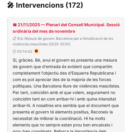
🎤 Intervencions (172)
📅 21/11/2025 — Plenari del Consell Municipal. Sessió
ordinària del mes de novembre
📋 B.b: Mesura de govern: Barcelona per a l’erradicació de les
violències masclistes (2025-2030)
🟠
🕐 00:14:42
Sí, gràcies. Bé, avui el govern es presenta una mesura
de govern que d'entrada és evident que compartim
completament l'objectiu des d'Esquerra Republicana i
com es pot apreciar des de la majoria de les forces
polítiques. Una Barcelona lliure de violències masclistes.
Per tant, coincidim amb el que volem, segurament no
coincidim tant en com arribar-hi i amb quina intensitat
arribar-hi. A nosaltres ens sembla que el document que
presenta el govern té elements positius, Reconeix la
necessitat de millorar la coordinació. Hi ha molts
elements que no sempre estan prou ben encaixats i
prou ben coordinats. Reforça la importància dels