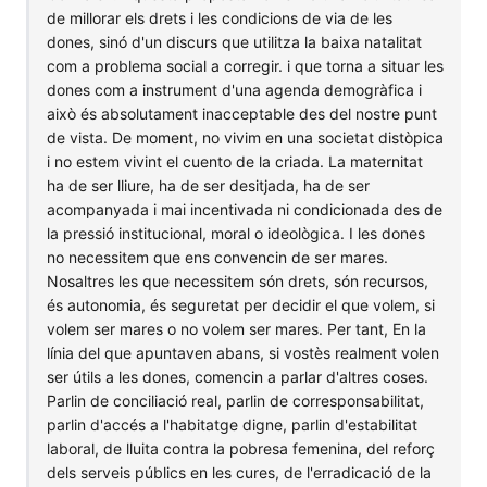
de millorar els drets i les condicions de via de les
dones, sinó d'un discurs que utilitza la baixa natalitat
com a problema social a corregir. i que torna a situar les
dones com a instrument d'una agenda demogràfica i
això és absolutament inacceptable des del nostre punt
de vista. De moment, no vivim en una societat distòpica
i no estem vivint el cuento de la criada. La maternitat
ha de ser lliure, ha de ser desitjada, ha de ser
acompanyada i mai incentivada ni condicionada des de
la pressió institucional, moral o ideològica. I les dones
no necessitem que ens convencin de ser mares.
Nosaltres les que necessitem són drets, són recursos,
és autonomia, és seguretat per decidir el que volem, si
volem ser mares o no volem ser mares. Per tant, En la
línia del que apuntaven abans, si vostès realment volen
ser útils a les dones, comencin a parlar d'altres coses.
Parlin de conciliació real, parlin de corresponsabilitat,
parlin d'accés a l'habitatge digne, parlin d'estabilitat
laboral, de lluita contra la pobresa femenina, del reforç
dels serveis públics en les cures, de l'erradicació de la