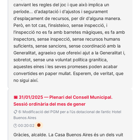
canviant les regles del joc i que això implica un
període... d'adaptació i d'ajustos i segurament
d'esplaçament de recursos, per dir d'alguna manera.
Però, en tot cas, l'insisteixo, sense inspecció, i
l'inspecció no es fa amb barretes màgiques, es fa amb
inspectors, sense inspecció, sense recursos humans
suficients, sense sancions, sense coordinació amb la
Generalitat, agraeixo que ofereixi ajut a la Generalitat i,
sobretot, sense una voluntat política granítica,
aquestes eines i les seves promeses poden acabar
convertides en paper mullat. Esperem, de veritat, que
no sigui així.
📅 31/01/2025 — Plenari del Consell Municipal.
Sessió ordinària del mes de gener
📋 6: Modificació del PGM per a l’ús dotacional de l’antic Hotel
Buenos Aires
🟠
🕐 00:20:02
Gràcies, alcalde. La Casa Buenos Aires és un dels vuit