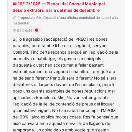
📅 19/12/2025 — Plenari del Consell Municipal.
Sessió extraordinària del mes de desembre
📋 Proposició Vox: Creació d’una oficina municipal de suport a la
maternitat
🔴
🕐 05:04:46
Sí, jo li agraeixo l'acceptació del PREC i les bones
paraules, però també li he dit el següent, senyor
Collboni. Tinc certa recança perquè en l'aplicació de la
normativa d'habitatge, els governs municipals
d'aquesta ciutat han acostumat a fallar bastant
estrepitosament una vegada i una altra. I per què ara
ha de ser diferent? Per què serà diferent? No sé si era
desinterès o flaquets davant de l'especulació, però li
poso uns quants exemples de bones regulacions mal
aplicades a Barcelona. Miri, No van saber garantir
l'aplicació de la llei de contenció de preus del lloguer
quan estava vigent. No han sabut fer complir l'MPGM
del 30% i això explica moltes coses. Res fa pensar que
això canviarà amb aquesta nova llei de lloguers de
temporada. Jo coincideixo amb vostè que s'estan