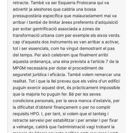
retracte. També va ser Esquerra Prolocana qui va
advertir ja aleshores que caldria una bossa
pressupostària específica que malauradament mai va
arribar i també de limitar àrees preferents d'adquisició
per evitar gentrificació associada a zones de
transformació urbana com per exemple els eixos verds.
cap d'aquests dos instruments es van arribar a activar,
tot i ser essencials, com ha vingut demostrant el pas
del temps. Per això celebrem que finalment arribi
aquesta ordenança, una eina prevista a l'article 7 de la
MPGM necessària per dotar el procediment de
seguretat jurídica i eficàcia. També volem remarcar una
realitat. Tot i que la llei preveu que els veïns d'un edifici
puguin exercir aquest dret, és pràcticament impossible
que la majoria ho puguin fer. Bé per les seves
condicions personals, per la seva manca d'estalvis, per
la dificultat d'obtenir finançament o per no complir
requisits HPO. I, per tant, si volem que el tanteig i
retracte serveixi per estabilitzar i per arrelar I per fixar
a veïnatge, caldrà que l'administració vagi trobant la