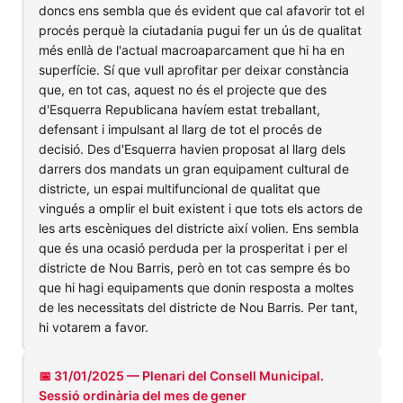
doncs ens sembla que és evident que cal afavorir tot el
procés perquè la ciutadania pugui fer un ús de qualitat
més enllà de l'actual macroaparcament que hi ha en
superfície. Sí que vull aprofitar per deixar constància
que, en tot cas, aquest no és el projecte que des
d'Esquerra Republicana havíem estat treballant,
defensant i impulsant al llarg de tot el procés de
decisió. Des d'Esquerra havien proposat al llarg dels
darrers dos mandats un gran equipament cultural de
districte, un espai multifuncional de qualitat que
vingués a omplir el buit existent i que tots els actors de
les arts escèniques del districte així volien. Ens sembla
que és una ocasió perduda per la prosperitat i per el
districte de Nou Barris, però en tot cas sempre és bo
que hi hagi equipaments que donin resposta a moltes
de les necessitats del districte de Nou Barris. Per tant,
hi votarem a favor.
📅 31/01/2025 — Plenari del Consell Municipal.
Sessió ordinària del mes de gener