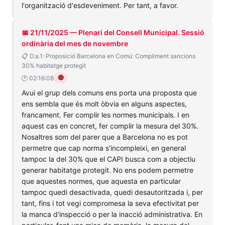
l'organització d'esdeveniment. Per tant, a favor.
📅 21/11/2025 — Plenari del Consell Municipal. Sessió
ordinària del mes de novembre
📋 D.a.1: Proposició Barcelona en Comú: Compliment sancions
30% habitatge protegit
🔴
🕐 02:16:08
Avui el grup dels comuns ens porta una proposta que
ens sembla que és molt òbvia en alguns aspectes,
francament. Fer complir les normes municipals. I en
aquest cas en concret, fer complir la mesura del 30%.
Nosaltres som del parer que a Barcelona no es pot
permetre que cap norma s'incompleixi, en general
tampoc la del 30% que el CAPI busca com a objectiu
generar habitatge protegit. No ens podem permetre
que aquestes normes, que aquesta en particular
tampoc quedi desactivada, quedi desautoritzada i, per
tant, fins i tot vegi compromesa la seva efectivitat per
la manca d'inspecció o per la inacció administrativa. En