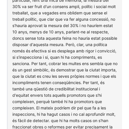
particular, fent una mica de memòria, la mesura del
30% va ser fruit d'un consens ampli, polític i social molt
treballat, que a vegades ens oblidem que sense el
treball polític, que clar que va fer alguna concessió, no
s'hauria aprovat la mesura del 30% i no hauríem estat
10 anys, menys de 10 anys, parlant-ne al respecte,
doncs sense tota aquesta feina no hauria estat possible
disposar d'aquesta mesura. Però, clar, una política
només és efectiva si es desplega amb rigor i convicció,
si s'inspecciona i si, quan hi ha compriments, es
sanciona. Per tant, cobrar les multes ens sembla que no
és un gest simbòlic, és demostrar que la ciutat importa,
que la ciutat es creu les seves pròpies normes i que els
incompliments tenen conseqüències. Per tant, és
també una qüestió de credibilitat institucional i
d'equitat envers tots aquells promotors que s'hi
compleixen, perquè també hi ha promotors que
compleixen. El mateix podríem dir pel que fa a les
inspeccions, hi ha hagut casos i no cal aprofundir molt,
és fàcil de detectar. que hi ha molts casos on s'han
fraccionat obres o reformes per evitar precisament la