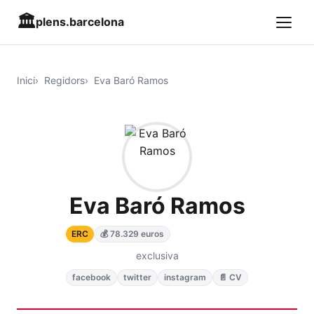
🏛️
plens.barcelona
Inici
Regidors
Eva Baró Ramos
Eva Baró Ramos
ERC
💰 78.329 euros
exclusiva
facebook
twitter
instagram
📄 CV