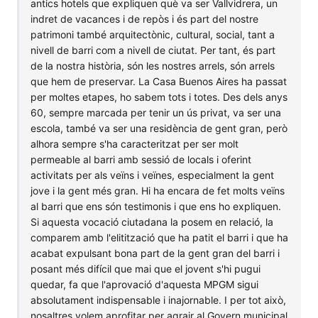
antics hotels que expliquen què va ser Vallvidrera, un
indret de vacances i de repòs i és part del nostre
patrimoni també arquitectònic, cultural, social, tant a
nivell de barri com a nivell de ciutat. Per tant, és part
de la nostra història, són les nostres arrels, són arrels
que hem de preservar. La Casa Buenos Aires ha passat
per moltes etapes, ho sabem tots i totes. Des dels anys
60, sempre marcada per tenir un ús privat, va ser una
escola, també va ser una residència de gent gran, però
alhora sempre s'ha caracteritzat per ser molt
permeable al barri amb sessió de locals i oferint
activitats per als veïns i veïnes, especialment la gent
jove i la gent més gran. Hi ha encara de fet molts veïns
al barri que ens són testimonis i que ens ho expliquen.
Si aquesta vocació ciutadana la posem en relació, la
comparem amb l'elitització que ha patit el barri i que ha
acabat expulsant bona part de la gent gran del barri i
posant més difícil que mai que el jovent s'hi pugui
quedar, fa que l'aprovació d'aquesta MPGM sigui
absolutament indispensable i inajornable. I per tot això,
nosaltres volem aprofitar per agrair al Govern municipal