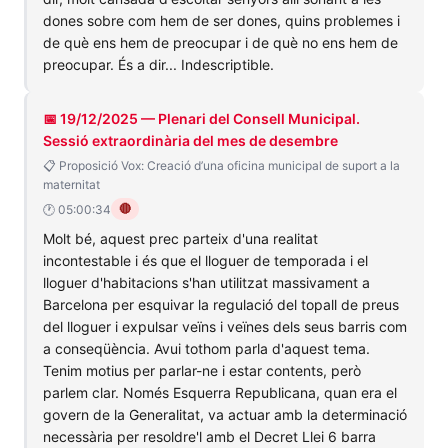
dones sobre com hem de ser dones, quins problemes i
de què ens hem de preocupar i de què no ens hem de
preocupar. És a dir... Indescriptible.
📅 19/12/2025 — Plenari del Consell Municipal.
Sessió extraordinària del mes de desembre
📋 Proposició Vox: Creació d’una oficina municipal de suport a la
maternitat
🔴
🕐 05:00:34
Molt bé, aquest prec parteix d'una realitat
incontestable i és que el lloguer de temporada i el
lloguer d'habitacions s'han utilitzat massivament a
Barcelona per esquivar la regulació del topall de preus
del lloguer i expulsar veïns i veïnes dels seus barris com
a conseqüència. Avui tothom parla d'aquest tema.
Tenim motius per parlar-ne i estar contents, però
parlem clar. Només Esquerra Republicana, quan era el
govern de la Generalitat, va actuar amb la determinació
necessària per resoldre'l amb el Decret Llei 6 barra