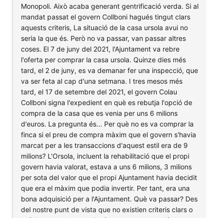
Monopoli. Això acaba generant gentrificació verda. Si al
mandat passat el govern Collboni hagués tingut clars
aquests criteris, La situació de la casa ursola avui no
seria la que és. Però no va passar, van passar altres
coses. El 7 de juny del 2021, l'Ajuntament va rebre
l'oferta per comprar la casa ursola. Quinze dies més
tard, el 2 de juny, es va demanar fer una inspecció, que
va ser feta al cap d'una setmana. I tres mesos més
tard, el 17 de setembre del 2021, el govern Colau
Collboni signa l'expedient en què es rebutja l'opció de
compra de la casa que es venia per uns 6 milions
d'euros. La pregunta és... Per què no es va comprar la
finca si el preu de compra màxim que el govern s'havia
marcat per a les transaccions d'aquest estil era de 9
milions? L'Orsola, incluent la rehabilitació que el propi
govern havia valorat, estava a uns 6 milions, 3 milions
per sota del valor que el propi Ajuntament havia decidit
que era el màxim que podia invertir. Per tant, era una
bona adquisició per a l'Ajuntament. Què va passar? Des
del nostre punt de vista que no existien criteris clars o