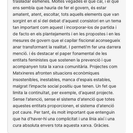
traslladar esmenes. Moltes vegades el que cal, i el que
ens sembla que hauria de fer el govern, és estar
amatent, atent, escoltar, tots aquells elements que van
sorgint en el sí del debat d'aquest consistori en un tema
tan important com aquest i incorporar-los de partida i
de facto en els plantejaments i en les propostes i en les
mesures de govern que el capilar fiscional aconsegueix
anar transformant la realitat. I permeti'm fer una darrera
menció. i és destacar el paper fonamental de les
entitats feministes que sostenen la prevenció i que
acompanyen tota la xarxa comunitària. Projectes com
Matxineres afronten situacions econòmiques
insostenibles, inestables, manca d'espais estables,
malgrat l'impacte social positiu que tenen. Un fet que
limita la continuïtat, per exemple, d'aquest projecte.
Sense l'atenció, sense el sistema d'atenció que totes
aquestes entitats proporcionen, el sistema d'atenció
pot caure. Per tant, és molt important que entenguin
que ha d'haver-hi una complicitat i una línia així i una
cura absoluta envers tota aquesta xarxa. Gràcies.