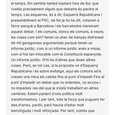
el temps. Em sembla també bastant fora de lloc que
vostès precisament diguin que debatre és perdre el
temps. Les esquerres, és a dir, Esquerra Republicana i
presumibilment el PSC, de fet ja ho ha dit, votarem a
favor perquè a Barcelona i els barcelonins mereixem
aquest debat. I els comuns, doncs els comuns, a veure,
les coses com són? tenen un atac de banyes disfressat
de mil geragonses argumentals perquè tenen un
informe jurídic, com si un informe jurídic anés a missa,
com si fos tan intocable com la Constitució espanyola.
Un informe jurídic. N'hi ha d'altres que diuen altres
coses. Però, en tot cas, si la proposta ve d'Esquerra
Republicana i és sobre evitatge, aquí als comuns se'ls
creuen una mica els cables fins al punt d'impedir Fins al
punt d'impedir un debat que no enlenteix, no exclou i
no impedeix res del que ja s'està treballant en altres
cambres. Estem parlant d'una política molt
transformadora. I per tant, tota la força que puguem fer
des d'arreu, perdó, però hauria d'estar molt
benvinguda i molt reforçada. Per tant, vostès que