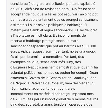
consideració de gran rehabilitació i per tant l'aplicació
del 30%. Això s'ha de revisar en detall. No fer-ho seria
acceptar de nou que la llei es pot esquivar i això no pot
permetre a cap ajuntament que es prengui seriosament
a si mateix i a les seves polítiques d'habitatge. El
mateix passa amb el règim sancionador. La llei del dret
a l'habitatge és molt clara. Els incompliments de
reserva d'habitatge protegit tenen un marc
sancionador específic que pot arribar fins als 900.000
euros. Aplicar aquest règim, per tant, no és una opció,
és el que determina la normativa. Per tant, dos
exemples del que, sense anar més lluny, des
d'Esquerra Republicana hem demostrat que, quan hi ha
voluntat política, les normes es poden fer complir. Quan
estàvem al Govern de la Generalitat de Catalunya, des
de l'Agència Catalana de Consum, vam desplegar un
règim sancionador contundent contra els
incompliments en matèria d'habitatge, imposant més
de 250 multes per un import global de 6 milions d'euros
dirigides, sobretot, a grans tenidors i operadors que