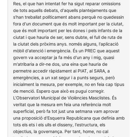
Res, el que han intentat fer ha sigut reparar omissions
de tots aquells debats, d'aquells plantejaments que
s'han treballat políticament abans perquè no quedessin
fora d'un document que és molt important per la ciutat,
que és molt important per les dones i pels infants de la
ciutat i que hauria de ser, sens dubte, el full de ruta de
la ciutat dels pròxims anys. només alguns, l'aplicació
mòbil d'atenció i emergència. És un PREC que aquest
govern va acceptar ja fa més d'un any i mig, quasi
m'atribaria a dir-ne dos, una eina que hauria de
permetre accedir ràpidament al PIAT, al SARA, a
emergències, a un xat segur i a punts segurs, però
inicialment la mesura, per exemple, no en feia cap tipus
de menció. Espero que això es pugui corregir.
L'Observatori Municipal de Violències Masclistes. És
veritat que la mesura em feia una referència molt
superficial, però fa tot just una setmana vam aprovar
una proposició d'Esquerra Republicana que definia amb
tots els ets i els ulls el disseny, l'estructura, els
objectius, la governança. Per tant, home, no cal