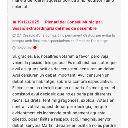
manera de liderar aquesta política amb recursos i amb
celeritat.
📅 19/12/2025 — Plenari del Consell Municipal.
Sessió extraordinària del mes de desembre
📋 27: Creació d’una comissió no permanent d’estudi per evitar la
compra amb finalitats especulatives en l’àmbit de l’habitatge
🔴
🕐 02:22:06
Sí, gràcies. Bé, nosaltres votarem a favor, però vaja,
veient la posició dels grups... És molt trist constatar que
avui els grups polítics del consistori censuren un debat.
Avui censuren un debat important. Avui censuren un
debat sobre habitatge, sobre la compra especulativa.
El consistori ha decidit que no es parla. és molt greu, el
consistori avui decideix que no es parla per diferents
raons. La dreta, fent mil giragonces, explica, votarà en
contra i votarà aquest debat per ideologia, perquè
evidentment els incomoda profundament aquesta
qüestió, posar límits a l'especulació. Imaginis, senyor
debat, senyora Martín, debatre en política no és perdre