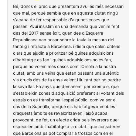
Bé, doncs el prec que presentem avui és més necessari
que mai, perquè sembla que en aquesta ciutat ningú
s'acaba de fer responsable d'algunes coses que
passen. Avui insistim en una demanda que venim fent
des del 2017 sense èxit, quan des d'Esquerra
Republicana van posar sobre la taula la mesura del
tanteig i retracte a Barcelona. i diem que calen criteris
clars que ajudin a prioritzar bé quines adquisicions
d'habitatge es fan i quines adquisicions no es fan,
perquè no volem més casos com l'Orsola a la nostra
ciutat, amb uns veïns que estan passant una autèntic
via crucis des de fa anys veient i lluitant per no perdre
la seva llar. Fa anys que demanem, per exemple, que
s'estableixin zones d'adquisició preferent al voltant dels
espais on es transforma l'espai públic, com va ser el
cas de la Superilla, perquè els habitatges immobles
d'aquests àmbits es revaloritzaven i això acaba
provocant, de fet, un efecte crida pels inversors que
especulen amb l'habitatge a la ciutat i que consideren
que Barcelona es pot comprar a trossos com en el