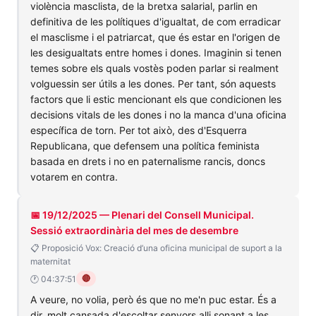
violència masclista, de la bretxa salarial, parlin en
definitiva de les polítiques d'igualtat, de com erradicar
el masclisme i el patriarcat, que és estar en l'origen de
les desigualtats entre homes i dones. Imaginin si tenen
temes sobre els quals vostès poden parlar si realment
volguessin ser útils a les dones. Per tant, són aquests
factors que li estic mencionant els que condicionen les
decisions vitals de les dones i no la manca d'una oficina
específica de torn. Per tot això, des d'Esquerra
Republicana, que defensem una política feminista
basada en drets i no en paternalisme rancis, doncs
votarem en contra.
📅 19/12/2025 — Plenari del Consell Municipal.
Sessió extraordinària del mes de desembre
📋 Proposició Vox: Creació d’una oficina municipal de suport a la
maternitat
🔴
🕐 04:37:51
A veure, no volia, però és que no me'n puc estar. És a
dir, molt cansada d'escoltar senyors alli sonant a les