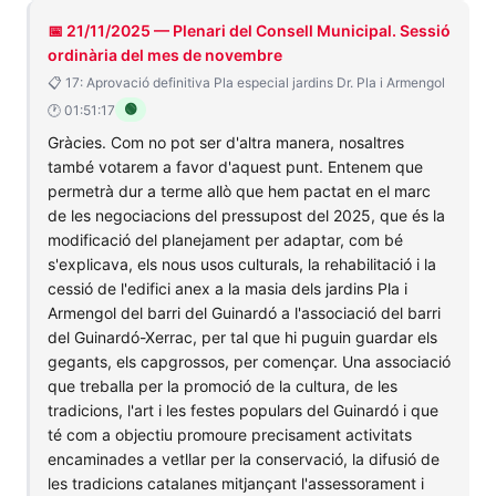
📅 21/11/2025 — Plenari del Consell Municipal. Sessió
ordinària del mes de novembre
📋 17: Aprovació definitiva Pla especial jardins Dr. Pla i Armengol
🟢
🕐 01:51:17
Gràcies. Com no pot ser d'altra manera, nosaltres
també votarem a favor d'aquest punt. Entenem que
permetrà dur a terme allò que hem pactat en el marc
de les negociacions del pressupost del 2025, que és la
modificació del planejament per adaptar, com bé
s'explicava, els nous usos culturals, la rehabilitació i la
cessió de l'edifici anex a la masia dels jardins Pla i
Armengol del barri del Guinardó a l'associació del barri
del Guinardó-Xerrac, per tal que hi puguin guardar els
gegants, els capgrossos, per començar. Una associació
que treballa per la promoció de la cultura, de les
tradicions, l'art i les festes populars del Guinardó i que
té com a objectiu promoure precisament activitats
encaminades a vetllar per la conservació, la difusió de
les tradicions catalanes mitjançant l'assessorament i