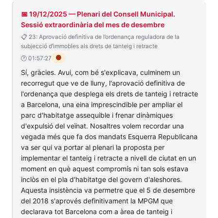
📅 19/12/2025 — Plenari del Consell Municipal.
Sessió extraordinària del mes de desembre
📋 23: Aprovació definitiva de l’ordenança reguladora de la
subjecció d’immobles als drets de tanteig i retracte
🟠
🕐 01:57:27
Sí, gràcies. Avui, com bé s'explicava, culminem un
recorregut que ve de lluny, l'aprovació definitiva de
l'ordenança que desplega els drets de tanteig i retracte
a Barcelona, una eina imprescindible per ampliar el
parc d'habitatge assequible i frenar dinàmiques
d'expulsió del veïnat. Nosaltres volem recordar una
vegada més que fa dos mandats Esquerra Republicana
va ser qui va portar al plenari la proposta per
implementar el tanteig i retracte a nivell de ciutat en un
moment en què aquest compromís ni tan sols estava
inclòs en el pla d'habitatge del govern d'aleshores.
Aquesta insistència va permetre que el 5 de desembre
del 2018 s'aprovés definitivament la MPGM que
declarava tot Barcelona com a àrea de tanteig i