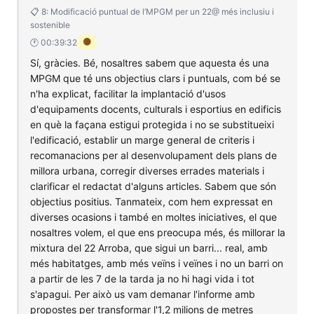
📋 8: Modificació puntual de l’MPGM per un 22@ més inclusiu i
sostenible
🟡
🕐 00:39:32
Sí, gràcies. Bé, nosaltres sabem que aquesta és una
MPGM que té uns objectius clars i puntuals, com bé se
n'ha explicat, facilitar la implantació d'usos
d'equipaments docents, culturals i esportius en edificis
en què la façana estigui protegida i no se substitueixi
l'edificació, establir un marge general de criteris i
recomanacions per al desenvolupament dels plans de
millora urbana, corregir diverses errades materials i
clarificar el redactat d'alguns articles. Sabem que són
objectius positius. Tanmateix, com hem expressat en
diverses ocasions i també en moltes iniciatives, el que
nosaltres volem, el que ens preocupa més, és millorar la
mixtura del 22 Arroba, que sigui un barri... real, amb
més habitatges, amb més veïns i veïnes i no un barri on
a partir de les 7 de la tarda ja no hi hagi vida i tot
s'apagui. Per això us vam demanar l'informe amb
propostes per transformar l'1,2 milions de metres