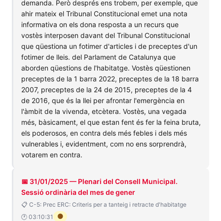
demanda. Però després ens trobem, per exemple, que
ahir mateix el Tribunal Constitucional emet una nota
informativa on els dona resposta a un recurs que
vostès interposen davant del Tribunal Constitucional
que qüestiona un fotimer d'articles i de preceptes d'un
fotimer de lleis. del Parlament de Catalunya que
aborden qüestions de l'habitatge. Vostès qüestionen
preceptes de la 1 barra 2022, preceptes de la 18 barra
2007, preceptes de la 24 de 2015, preceptes de la 4
de 2016, que és la llei per afrontar l'emergència en
l'àmbit de la vivenda, etcètera. Vostès, una vegada
més, bàsicament, el que estan fent és fer la feina bruta,
els poderosos, en contra dels més febles i dels més
vulnerables i, evidentment, com no ens sorprendrà,
votarem en contra.
📅 31/01/2025 — Plenari del Consell Municipal.
Sessió ordinària del mes de gener
📋 C-5: Prec ERC: Criteris per a tanteig i retracte d'habitatge
🟡
🕐 03:10:31