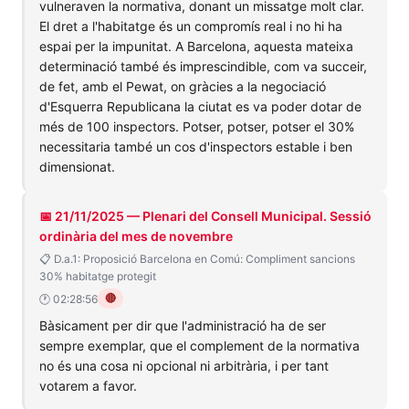
vulneraven la normativa, donant un missatge molt clar.
El dret a l'habitatge és un compromís real i no hi ha
espai per la impunitat. A Barcelona, aquesta mateixa
determinació també és imprescindible, com va succeir,
de fet, amb el Pewat, on gràcies a la negociació
d'Esquerra Republicana la ciutat es va poder dotar de
més de 100 inspectors. Potser, potser, potser el 30%
necessitaria també un cos d'inspectors estable i ben
dimensionat.
📅 21/11/2025 — Plenari del Consell Municipal. Sessió
ordinària del mes de novembre
📋 D.a.1: Proposició Barcelona en Comú: Compliment sancions
30% habitatge protegit
🔴
🕐 02:28:56
Bàsicament per dir que l'administració ha de ser
sempre exemplar, que el complement de la normativa
no és una cosa ni opcional ni arbitrària, i per tant
votarem a favor.