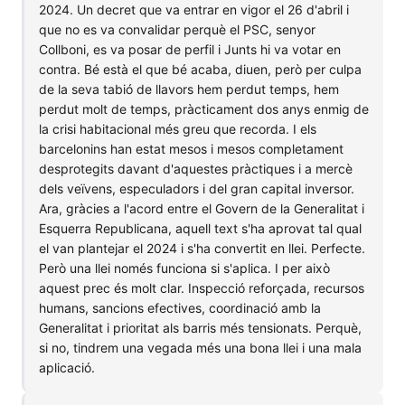
2024. Un decret que va entrar en vigor el 26 d'abril i
que no es va convalidar perquè el PSC, senyor
Collboni, es va posar de perfil i Junts hi va votar en
contra. Bé està el que bé acaba, diuen, però per culpa
de la seva tabió de llavors hem perdut temps, hem
perdut molt de temps, pràcticament dos anys enmig de
la crisi habitacional més greu que recorda. I els
barcelonins han estat mesos i mesos completament
desprotegits davant d'aquestes pràctiques i a mercè
dels veïvens, especuladors i del gran capital inversor.
Ara, gràcies a l'acord entre el Govern de la Generalitat i
Esquerra Republicana, aquell text s'ha aprovat tal qual
el van plantejar el 2024 i s'ha convertit en llei. Perfecte.
Però una llei només funciona si s'aplica. I per això
aquest prec és molt clar. Inspecció reforçada, recursos
humans, sancions efectives, coordinació amb la
Generalitat i prioritat als barris més tensionats. Perquè,
si no, tindrem una vegada més una bona llei i una mala
aplicació.