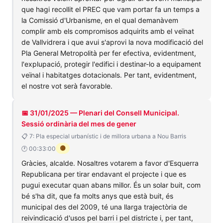
que hagi recollit el PREC que vam portar fa un temps a
la Comissió d'Urbanisme, en el qual demanàvem
complir amb els compromisos adquirits amb el veïnat
de Vallvidrera i que avui s'aprovi la nova modificació del
Pla General Metropolità per fer efectiva, evidentment,
l'explupació, protegir l'edifici i destinar-lo a equipament
veïnal i habitatges dotacionals. Per tant, evidentment,
el nostre vot serà favorable.
📅 31/01/2025 — Plenari del Consell Municipal.
Sessió ordinària del mes de gener
📋 7: Pla especial urbanístic i de millora urbana a Nou Barris
🟡
🕐 00:33:00
Gràcies, alcalde. Nosaltres votarem a favor d'Esquerra
Republicana per tirar endavant el projecte i que es
pugui executar quan abans millor. És un solar buit, com
bé s'ha dit, que fa molts anys que està buit, és
municipal des del 2009, té una llarga trajectòria de
reivindicació d'usos pel barri i pel districte i, per tant,