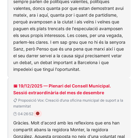
sempre parlen de polítiques valentes, polítiques
valentes, doncs quanta por que estan demostrant avui
mateix, ara i aquí, quanta por i quant de partidisme,
perquè avamposen a la ciutat i als veïns i veïnes que
paguen els plats trencats de l'especulació avamposen
els seus propis interessos. Les coses, per una vegada,
parlem-les clares. I em sap greu que no hi és la senyora
Sanz, però Penso que és una pena que marxi així i que
el seu darrer servei a la causa sigui precisament vetar
un debat, un debat important a Barcelona i que
impedeixi que tingui l'oportunitat.
📅 19/12/2025 — Plenari del Consell Municipal.
Sessió extraordinària del mes de desembre
📋 Proposició Vox: Creació d’una oficina municipal de suport a la
maternitat
🔴
🕐 04:26:52
Gràcies. Molt d'acord amb les reflexions que ens han
compartit abans la regidora Monter, la regidora
González. Aquesta proposta no neix d'una voluntat real